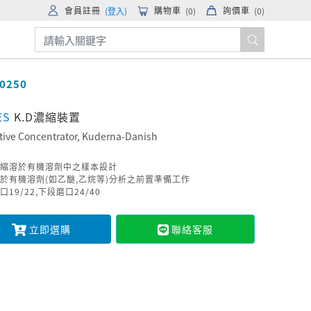
會員註冊
購物車
詢價車
(登入)
(
0
)
(
0
)
0250
ES
K.D濃縮裝置
tive Concentrator, Kuderna-Danish
縮溶於有機溶劑中之樣本設計
於有機溶劑(如乙醚,乙烷等)分析之前置準備工作
19/22,下段磨口24/40
立即選購
聯絡客服