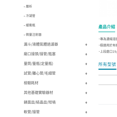
層析
冷凝管
緩衝瓶
產品介紹
微量注射器
˙專為濃縮溶
漏斗/液體氣體過濾器
˙極適用於有
˙上段磨口19/
磨口接頭/接管/瓶塞
量筒/量瓶(定量瓶)
所有型號
試管/離心管/毛細管
檢驗耗材
其他基礎實驗器材
錶面皿/結晶皿/坩堝
軟管/接管