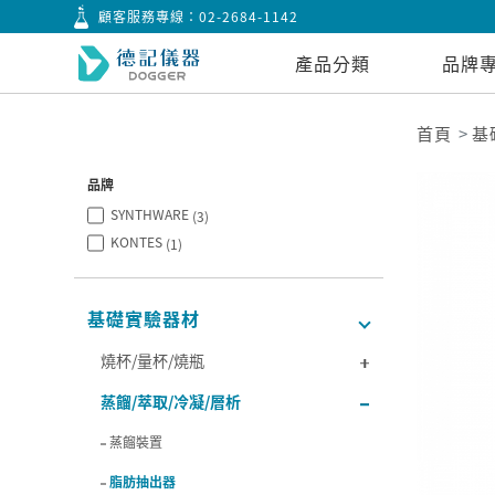
顧客服務專線：
02-2684-1142
產品分類
品牌
首頁
基
品牌
SYNTHWARE
(3)
KONTES
(1)
基礎實驗器材
燒杯/量杯/燒瓶
蒸餾/萃取/冷凝/層析
蒸餾裝置
脂肪抽出器