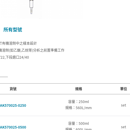
所有型號
於有機溶劑中之樣本設計
機溶劑(如乙醚,乙烷等)分析之前置準備工作
22,下段磨口24/40
貨號
規格
單位
容量：250ml
set
AK570025-0250
規格：560L/mm
容量：500ml
set
AK570025-0500
規格：600L/mm