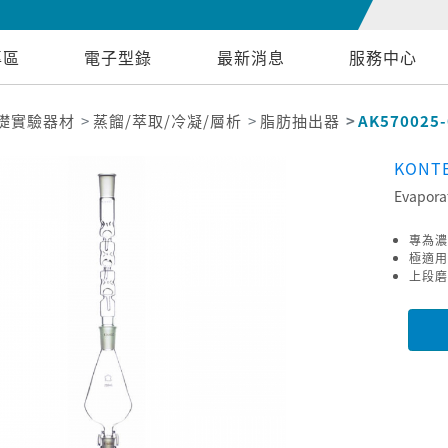
專區
電子型錄
最新消息
服務中心
礎實驗器材
蒸餾/萃取/冷凝/層析
脂肪抽出器
AK570025-
KONT
Evapora
專為濃
極適用
上段磨口