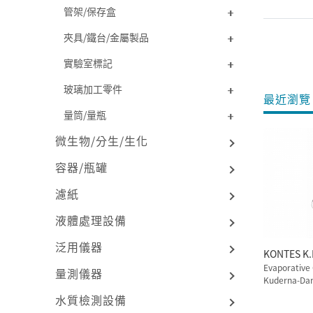
管架/保存盒
夾具/鐵台/金屬製品
實驗室標記
玻璃加工零件
最近瀏覽 
量筒/量瓶
微生物/分生/生化
容器/瓶罐
濾紙
液體處理設備
泛用儀器
KO
Evaporative
量測儀器
Kuderna-Dan
水質檢測設備