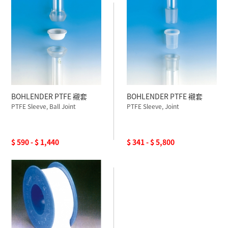
BOHLENDER PTFE 襯套
BOHLENDER PTFE 襯套
PTFE Sleeve, Ball Joint
PTFE Sleeve, Joint
$ 590 - $ 1,440
$ 341 - $ 5,800