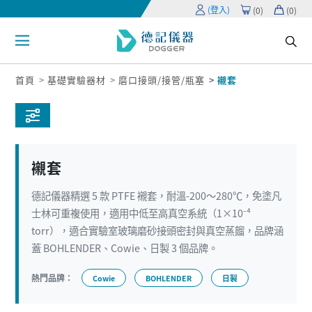
(登入)
(
0
)
(
0
)
首頁
基礎實驗器材
磨口接頭/接管/瓶塞
襯套
襯套
德記儀器精選 5 款 PTFE 襯套，耐溫-200～280℃，免塗凡
士林可重複使用，適用中低至高真空系統（1×10⁻⁴
torr），適合實驗室玻璃磨砂接頭密封與真空蒸餾，品牌涵
蓋 BOHLENDER、Cowie、日製 3 個品牌。
熱門品牌：
Cowie
BOHLENDER
日製