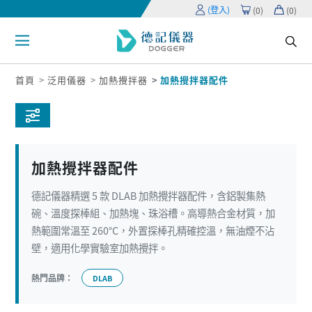
(登入)
(
0
)
(
0
)
首頁
泛用儀器
加熱攪拌器
加熱攪拌器配件
加熱攪拌器配件
德記儀器精選 5 款 DLAB 加熱攪拌器配件，含鋁製集熱
碗、溫度探棒組、加熱塊、珠浴槽。高導熱合金材質，加
熱範圍常溫至 260°C，外置探棒孔精確控溫，無油煙不沾
壁，適用化學實驗室加熱攪拌。
熱門品牌：
DLAB