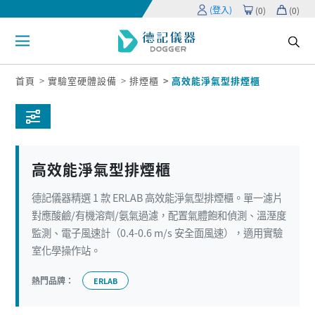
(登入)
(
0
)
(
0
)
首頁
實驗室硬體設備
排煙櫃
高效能淨氣型排煙櫃
高效能淨氣型排煙櫃
德記儀器精選 1 款 ERLAB 高效能淨氣型排煙櫃。單一濾片
對應酸鹼/有機溶劑/氨氣過濾，配置氣體飽和偵測、溫溼度
監測、電子風速計（0.4-0.6 m/s 安全面風速），適用實驗
室化學操作站。
熱門品牌：
ERLAB