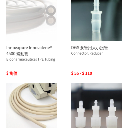
Innovapure Innovalene®
DGS 泵管用大小接管
4500 蠕動管
Connector, Reducer
Biopharmaceutical TPE Tubing
$ 詢價
$ 55 - $ 110