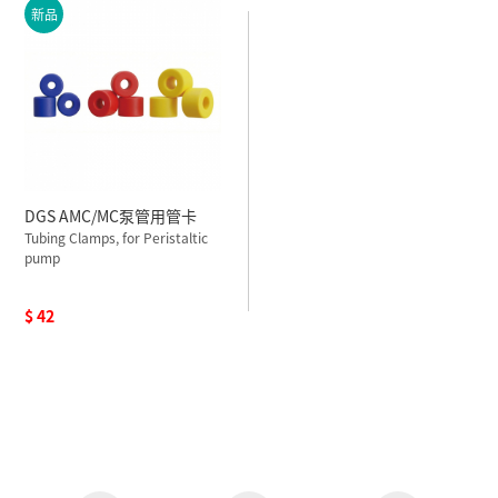
新品
DGS AMC/MC泵管用管卡
Tubing Clamps, for Peristaltic
pump
$ 42