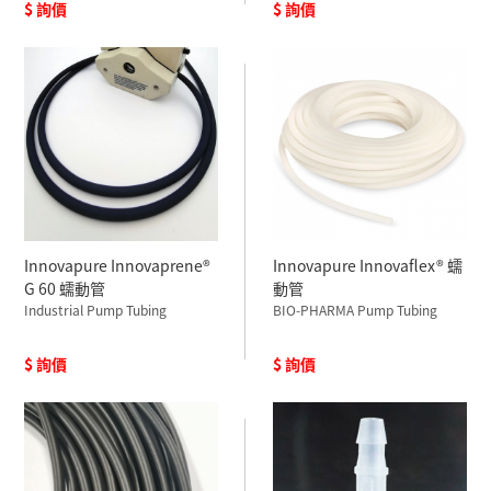
$ 詢價
$ 詢價
Innovapure Innovaprene®
Innovapure Innovaflex® 蠕
G 60 蠕動管
動管
Industrial Pump Tubing
BIO-PHARMA Pump Tubing
$ 詢價
$ 詢價