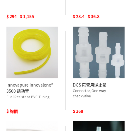
$ 294 - $ 1,155
$ 28.4 - $ 36.8
Innovapure Innovalene®
DGS 泵管用逆止閥
3500 蠕動管
Connector, One way
checkvalve
Fuel Resistant PVC Tubing
$ 詢價
$ 368