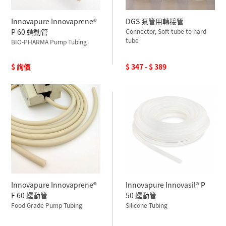
Innovapure Innovaprene®
DGS 泵管用轉接管
P 60 蠕動管
Connector, Soft tube to hard
tube
BIO-PHARMA Pump Tubing
$ 詢價
$ 347 - $ 389
Innovapure Innovaprene®
Innovapure Innovasil® P
F 60 蠕動管
50 蠕動管
Food Grade Pump Tubing
Silicone Tubing