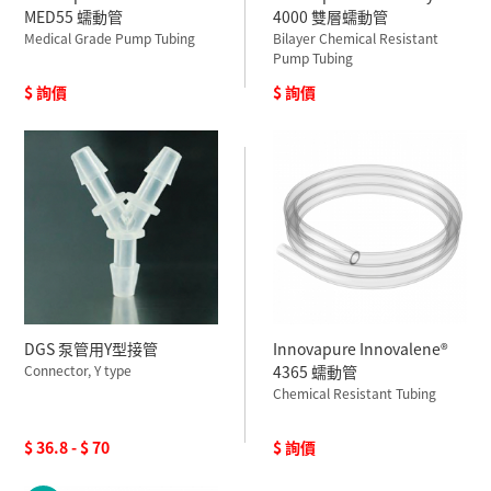
MED55 蠕動管
4000 雙層蠕動管
Medical Grade Pump Tubing
Bilayer Chemical Resistant
Pump Tubing
$ 詢價
$ 詢價
DGS 泵管用Y型接管
Innovapure Innovalene®
Connector, Y type
4365 蠕動管
Chemical Resistant Tubing
$ 36.8 - $ 70
$ 詢價