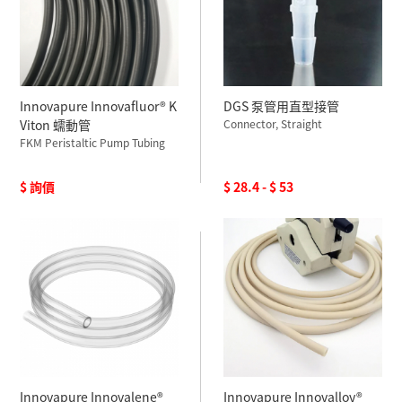
Innovapure Innovafluor® K
DGS 泵管用直型接管
Viton 蠕動管
Connector, Straight
FKM Peristaltic Pump Tubing
$ 詢價
$ 28.4 - $ 53
Innovapure Innovalene®
Innovapure Innovalloy®