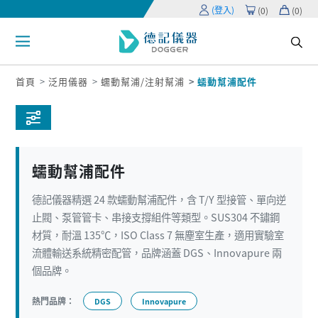
(登入)
(
0
)
(
0
)
首頁
泛用儀器
蠕動幫浦/注射幫浦
蠕動幫浦配件
蠕動幫浦配件
德記儀器精選 24 款蠕動幫浦配件，含 T/Y 型接管、單向逆
止閥、泵管管卡、串接支撐組件等類型。SUS304 不鏽鋼
材質，耐溫 135℃，ISO Class 7 無塵室生產，適用實驗室
流體輸送系統精密配管，品牌涵蓋 DGS、Innovapure 兩
個品牌。
熱門品牌：
DGS
Innovapure