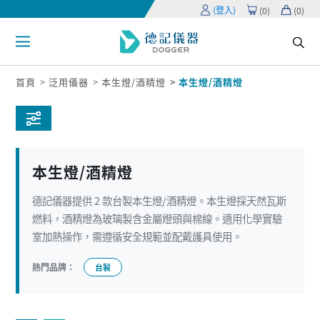
(登入)
(
0
)
(
0
)
首頁
泛用儀器
本生燈/酒精燈
本生燈/酒精燈
本生燈/酒精燈
德記儀器提供 2 款台製本生燈/酒精燈。本生燈採天然瓦斯
燃料，酒精燈為玻璃製含金屬燈頭與棉線。適用化學實驗
室加熱操作，需遵循安全規範並配戴護具使用。
熱門品牌：
台製