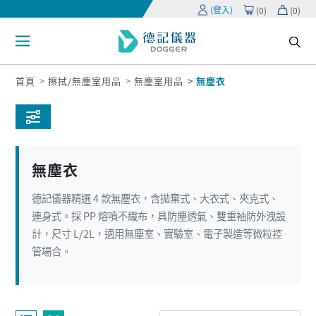
(登入)
(
0
)
(
0
)
首頁
擦拭/無塵室用品
無塵室用品
無塵衣
無塵衣
德記儀器精選 4 款無塵衣，含拋棄式、大衣式、夾克式、
連身式。採 PP 熔噴不織布，具防塵透氣、雙重袖防外洩設
計，尺寸 L/2L，適用無塵室、實驗室、電子製造等微粒控
管場合。