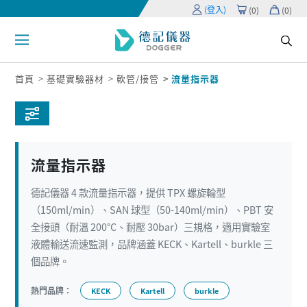
(登入)
(
0
)
(
0
)
首頁
基礎實驗器材
軟管/接管
流量指示器
流量指示器
德記儀器 4 款流量指示器，提供 TPX 螺旋輪型
（150ml/min）、SAN 球型（50-140ml/min）、PBT 安
全接頭（耐溫 200°C、耐壓 30bar）三規格，適用實驗室
液體輸送流速監測，品牌涵蓋 KECK、Kartell、burkle 三
個品牌。
熱門品牌：
KECK
Kartell
burkle