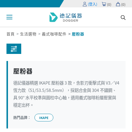
(登入)
(
0
)
(
0
)
首頁
生活選物
義式咖啡配件
壓粉器
壓粉器
德記儀器精選 IKAPE 壓粉器 3 款，含影刃衝擊式與 V3／V4
恆力款（51/53.5/58.5mm），採鋁合金與 304 不鏽鋼、
具 90° 水平校準與圓柱中心軸，適用義式咖啡粉層壓實與
穩定出杯。
熱門品牌：
IKAPE