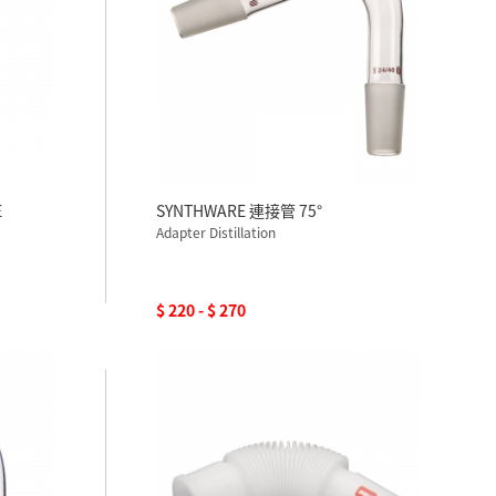
E
SYNTHWARE 連接管 75°
Adapter Distillation
$ 220 - $ 270