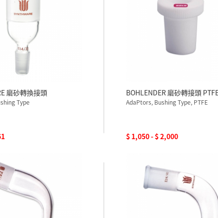
ARE 磨砂轉換接頭
BOHLENDER 磨砂轉接頭 PTF
ushing Type
AdaPtors, Bushing Type, PTFE
61
$ 1,050 - $ 2,000