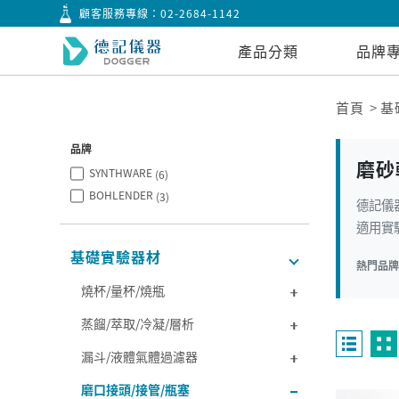
顧客服務專線：
02-2684-1142
產品分類
品牌
首頁
基
品牌
磨砂
SYNTHWARE
(6)
BOHLENDER
(3)
德記儀器
適用實驗
基礎實驗器材
熱門品
燒杯/量杯/燒瓶
蒸餾/萃取/冷凝/層析
漏斗/液體氣體過濾器
磨口接頭/接管/瓶塞