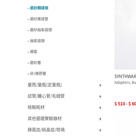
磨砂轉接頭
磨砂連接管
磨砂抽氣接頭
抽氣接頭
襯套
磨砂塞
矽/橡膠塞
SYNTHW
Adapters, B
量筒/量瓶(定量瓶)
試管/離心管/毛細管
$ 510 - $ 6
檢驗耗材
其他基礎實驗器材
錶面皿/結晶皿/坩堝