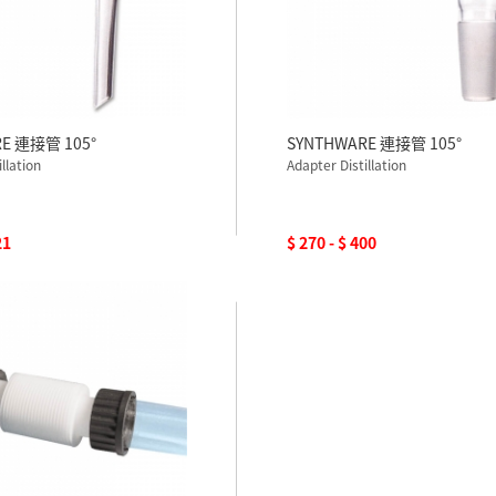
E 連接管 105°
SYNTHWARE 連接管 105°
llation
Adapter Distillation
21
$ 270 - $ 400