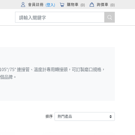
會員註冊
購物車
詢價車
(登入)
(
0
)
(
0
)
頭、105°/75° 連接管、溫度計專用轉接頭，可訂製磨口規格，
兩個品牌。
排序