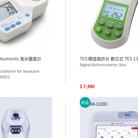
nstruments 海水鹽度計
TES 糖度曲折計 數位式 TES-13
Digital Refractometer, Brix
actometer for Seawater
I96822
$ 7,480
新品