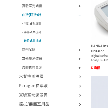
實驗室光譜儀
曲折(屈折)計
阿貝曲折度計
手持式曲折計
數位式曲折計
HANNA I
錠劑試驗
HI96822
Digital Refr
其他量測儀器
Analysis - H
液體物性量測
$ 詢價
水質檢測設備
Paragon標準液
實驗室硬體設備
擦拭/無塵室用品