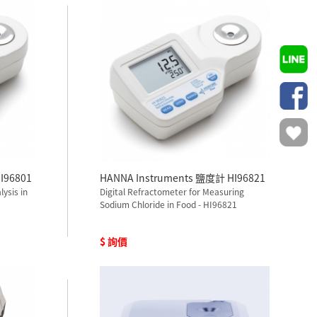
I96801
HANNA Instruments 鹽度計 HI96821
lysis in
Digital Refractometer for Measuring
Sodium Chloride in Food - HI96821
$ 詢價