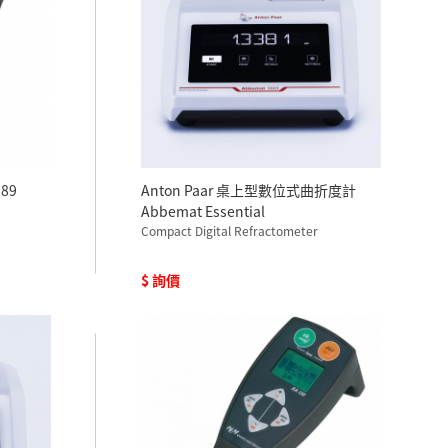
89
Anton Paar 桌上型數位式曲折度計
Abbemat Essential
Compact Digital Refractometer
$ 詢價