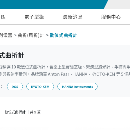
專區
電子型錄
最新消息
服務中心
測儀器
曲折(屈折)計
數位式曲折計
式曲折計
器精選 10 款數位式曲折計，含桌上型實驗室級、緊湊型旋光計、手持專
與折射率量測，品牌涵蓋 Anton Paar、HANNA、KYOTO-KEM 等 5 
牌：
DGS
KYOTO-KEM
HANNA Instruments
數位式曲折計 ｜共 9 筆