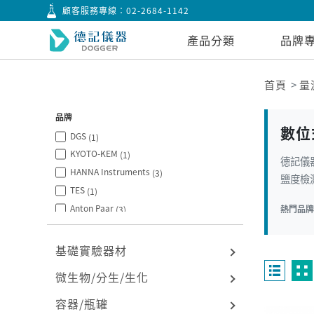
顧客服務專線：
02-2684-1142
產品分類
品牌
首頁
量
品牌
數位
DGS
(1)
KYOTO-KEM
(1)
德記儀
HANNA Instruments
(3)
鹽度檢測
TES
(1)
Anton Paar
熱門品
(3)
基礎實驗器材
微生物/分生/生化
容器/瓶罐