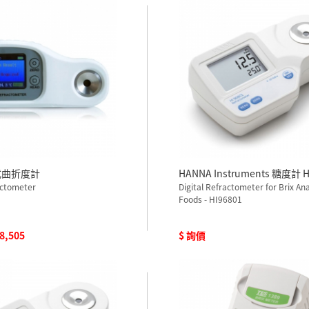
式曲折度計
HANNA Instruments 糖度計 H
actometer
Digital Refractometer for Brix Ana
Foods - HI96801
 8,505
$ 詢價