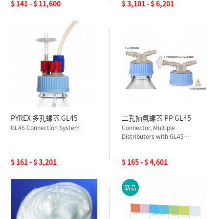
$ 141 - $ 11,600
$ 3,101 - $ 6,201
PYREX 多孔螺蓋 GL45
二孔抽氣螺蓋 PP GL45
GL45 Connection System
Connector, Multiple
Distributors with GL45
screwcap
$ 161 - $ 3,201
$ 165 - $ 4,601
新品