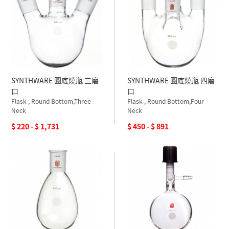
SYNTHWARE 圓底燒瓶 三磨
SYNTHWARE 圓底燒瓶 四磨
口
口
Flask , Round Bottom,Three
Flask , Round Bottom,Four
Neck
Neck
$ 220 - $ 1,731
$ 450 - $ 891