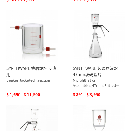
SYNTHWARE 雙層燒杯 反應
SYNTHWARE 玻璃過濾器
用
47mm玻璃濾片
Beaker Jacketed Reaction
Microfiltration
Assemblies,47mm, Fritted
Glass
$ 1,690 - $ 11,500
$ 891 - $ 3,950