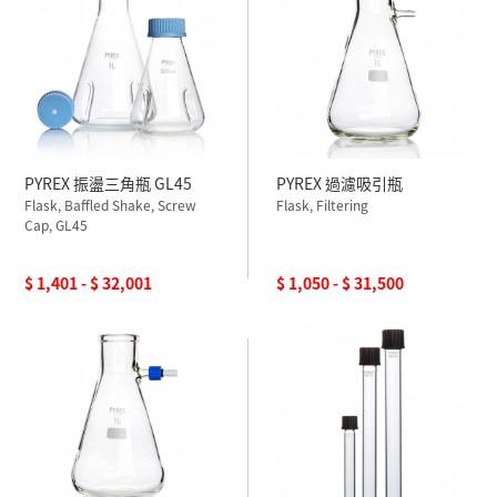
PYREX 振盪三角瓶 GL45
PYREX 過濾吸引瓶
Flask, Baffled Shake, Screw
Flask, Filtering
Cap, GL45
$ 1,401 - $ 32,001
$ 1,050 - $ 31,500