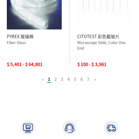
PYREX 玻璃棉
CITOTEST 彩色載玻片
Fiber Glass
Microscope Slide, Color One
End
$ 5,401 - $ 64,801
$ 100 - $ 3,961
«
1
2
3
4
5
6
7
»