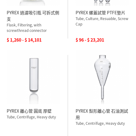
PYREX 過濾吸引瓶 可拆式側
PYREX 螺蓋試管 PTFE墊片
支
Tube, Culture, Resuable, Screw
Cap
Flask, Filtering, with
screwthread connector
$ 1,260 - $ 14,101
$ 96 - $ 23,201
PYREX 離心管 圓底 厚壁
PYREX 梨形離心管 石油測試
Tube, Centrifuge, Heavy duty
用
Tube, Centrifuge, Heavy duty