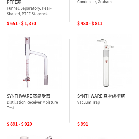
PTFE塞
Condenser, Graham
Funnel, Separatory, Pear-
Shaped, PTFE Stopcock
$ 651 - $ 1,370
$ 480 - $ 811
SYNTHWARE 蒸餾受器
SYNTHWARE 真空緩衝瓶
Distillation Receiver Moisture
Vacuum Trap
Test
$ 891 - $ 920
$ 991