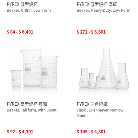
PYREX 低型燒杯
PYREX 低型燒杯 厚壁
Beaker, Griffin, Low Form
Beaker, Heavy-Duty, Low Form
$ 84 - $ 6,401
$ 271 - $ 6,601
PYREX 高型燒杯 具嘴
PYREX 三角燒瓶
Beaker, Tall form, with Spout
Flask , Erlenmeyer, Narrow
Mout
$ 92 - $ 4,301
$ 105 - $ 4,801