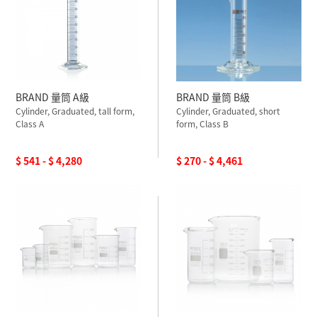
BRAND 量筒 A級
BRAND 量筒 B級
Cylinder, Graduated, tall form,
Cylinder, Graduated, short
Class A
form, Class B
$ 541 - $ 4,280
$ 270 - $ 4,461