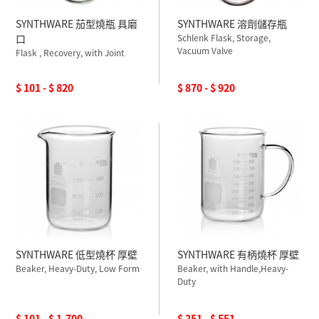
SYNTHWARE 茄型燒瓶 具磨
SYNTHWARE 溶劑儲存瓶
口
Schlenk Flask, Storage,
Vacuum Valve
Flask , Recovery, with Joint
$ 101 - $ 820
$ 870 - $ 920
SYNTHWARE 低型燒杯 厚壁
SYNTHWARE 有柄燒杯 厚壁
Beaker, Heavy-Duty, Low Form
Beaker, with Handle,Heavy-
Duty
$ 101 - $ 1,700
$ 251 - $ 551