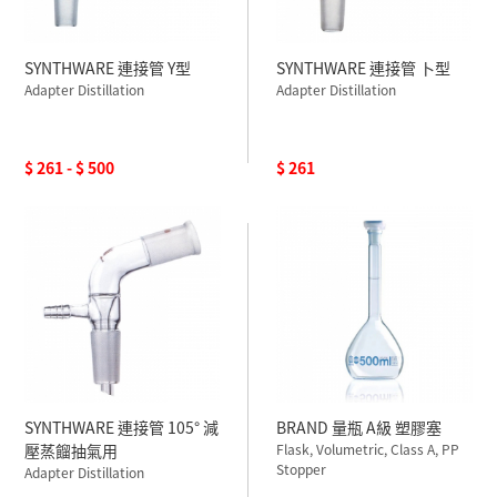
SYNTHWARE 連接管 Y型
SYNTHWARE 連接管 卜型
Adapter Distillation
Adapter Distillation
$ 261 - $ 500
$ 261
SYNTHWARE 連接管 105° 減
BRAND 量瓶 A級 塑膠塞
壓蒸餾抽氣用
Flask, Volumetric, Class A, PP
Stopper
Adapter Distillation