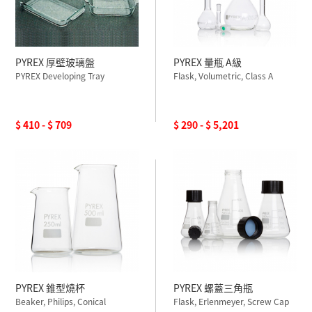
PYREX 厚壁玻璃盤
PYREX 量瓶 A級
PYREX Developing Tray
Flask, Volumetric, Class A
$ 410 - $ 709
$ 290 - $ 5,201
PYREX 錐型燒杯
PYREX 螺蓋三角瓶
Beaker, Philips, Conical
Flask, Erlenmeyer, Screw Cap