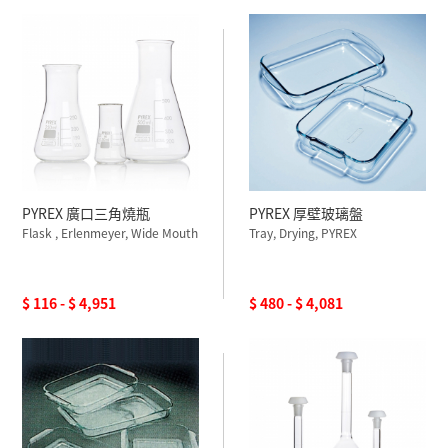
PYREX 廣口三角燒瓶
PYREX 厚壁玻璃盤
Flask , Erlenmeyer, Wide Mouth
Tray, Drying, PYREX
$ 116 - $ 4,951
$ 480 - $ 4,081