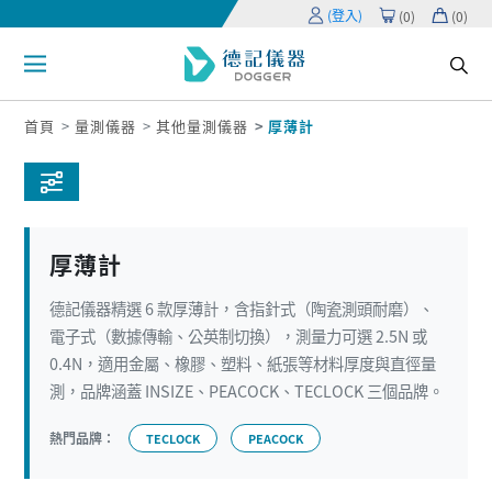
(登入)
(
0
)
(
0
)
首頁
量測儀器
其他量測儀器
厚薄計
厚薄計
德記儀器精選 6 款厚薄計，含指針式（陶瓷測頭耐磨）、
電子式（數據傳輸、公英制切換），測量力可選 2.5N 或
0.4N，適用金屬、橡膠、塑料、紙張等材料厚度與直徑量
測，品牌涵蓋 INSIZE、PEACOCK、TECLOCK 三個品牌。
熱門品牌：
TECLOCK
PEACOCK