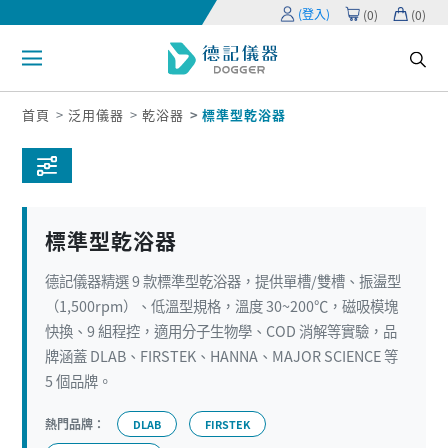
(登入)
(
0
)
(
0
)
首頁
泛用儀器
乾浴器
標準型乾浴器
標準型乾浴器
德記儀器精選 9 款標準型乾浴器，提供單槽/雙槽、振盪型
（1,500rpm）、低溫型規格，溫度 30~200℃，磁吸模塊
快換、9 組程控，適用分子生物學、COD 消解等實驗，品
牌涵蓋 DLAB、FIRSTEK、HANNA、MAJOR SCIENCE 等
5 個品牌。
熱門品牌：
DLAB
FIRSTEK