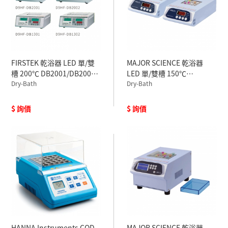
FIRSTEK 乾浴器 LED 單/雙
MAJOR SCIENCE 乾浴器
槽 200℃ DB2001/DB2002
LED 單/雙槽 150℃
110V
Dry-Bath
MD01N/MD02N 110V
Dry-Bath
$ 詢價
$ 詢價
HANNA Instruments COD
MAJOR SCIENCE 乾浴器