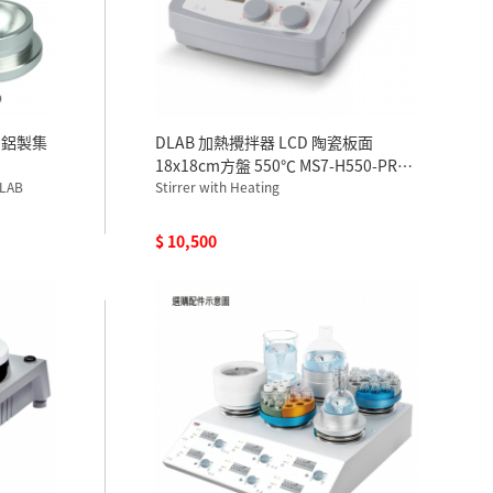
用鋁製集
DLAB 加熱攪拌器 LCD 陶瓷板面
18x18cm方盤 550℃ MS7-H550-PRO
DLAB
110V 含溫度探棒及探棒支架
Stirrer with Heating
$ 10,500