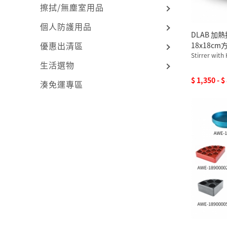
擦拭/無塵室用品
個人防護用品
DLAB 加
優惠出清區
18x18cm方
110V 含
Stirrer with
生活選物
$ 1,350 - $
湊免運專區