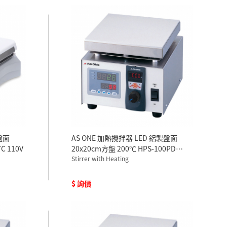
盤面
AS ONE 加熱攪拌器 LED 鋁製盤面
C 110V
20x20cm方盤 200℃ HPS-100PD
100V
Stirrer with Heating
$ 詢價