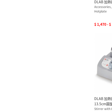
DLAB 加
Accessories,
Hotplate
$ 1,470 - $
DLAB 加
13.5cm圓盤
Stirrer with
110V 