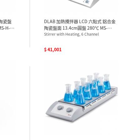
金陶瓷盤
DLAB 加熱攪拌器 LCD 六點式 鋁合金
S-H-
陶瓷盤面 13.4cm圓盤 280℃ MS-
H280-S6 110V
Stirrer with Heating, 6 Channel
$ 41,001