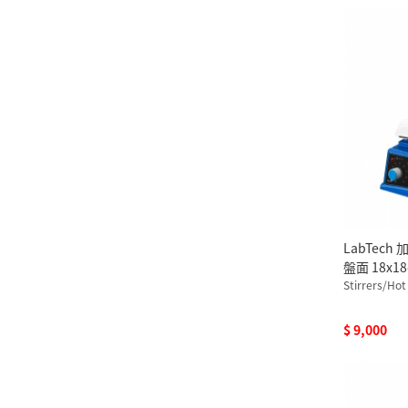
LabTec
盤面 18x18
110V
Stirrers/Hot
$ 9,000