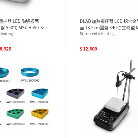
熱攪拌器 LED 陶瓷板面
DLAB 加熱攪拌器 LCD 鋁合
盤 550℃ MS7-H550-S
面 13.5cm圓盤 340℃ 定時型 M
溫度探棒及探棒支架
 Heating
PRO M 110V
Stirrer with Heating
 8,925
$ 12,600