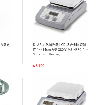
瓷方盤定
DLAB 加熱攪拌器 LCD 鋁合金陶瓷盤
面 14x14cm方盤 380℃ MS-H380-PRO
110V 含溫度探棒
Stirrer with Heating
$ 8,190