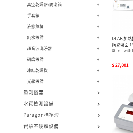
真空乾燥器/防潮箱
手套箱
液態氮桶
純水設備
DLAB 加
陶瓷盤面 13
超音波洗淨器
H280-S4 1
Stirrer with
研磨設備
$ 27,001
凍結乾燥機
光學設備
量測儀器
水質檢測設備
Paragon標準液
實驗室硬體設備