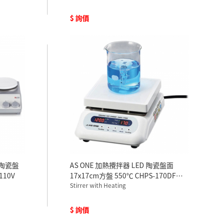
$ 詢價
鋼陶瓷盤
AS ONE 加熱攪拌器 LED 陶瓷盤面
110V
17x17cm方盤 550℃ CHPS-170DF
100V
Stirrer with Heating
$ 詢價