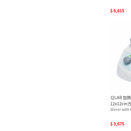
$ 6,615
ＱLAB 加
12x12cm方
110V
Stirrer with
$ 3,675