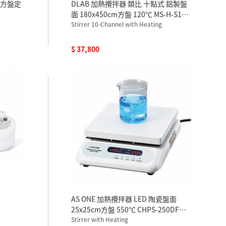
瓷方盤定
DLAB 加熱攪拌器 類比 十點式 鋁製盤
面 180x450cm方盤 120℃ MS-H-S10
110V
Stirrer 10-Channel with Heating
$ 37,800
AS ONE 加熱攪拌器 LED 陶瓷盤面
25x25cm方盤 550℃ CHPS-250DF
100V
Stirrer with Heating