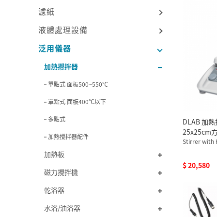
濾紙
液體處理設備
泛用儀器
加熱攪拌器
單點式 面板500~550℃
單點式 面板400℃以下
多點式
DLAB 加
25x25cm方
加熱攪拌器配件
Stirrer with
110V 
加熱板
$ 20,580
磁力攪拌機
乾浴器
水浴/油浴器