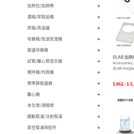
加熱包/加熱帶
濃縮/萃取設備
烘箱/高溫爐
培養箱/恆溫恆溼機
振盪培養機
DLAB 
試管/離心管混合器
Accessories,
DLAB Hotpla
攪拌機/均質機
標準篩振盪器
$ 462 - $ 3
離心機
本生燈/酒精燈
蠕動幫浦/注射幫浦
真空幫浦與配件