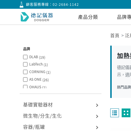
顧客服務專線：
02-2684-1142
產品分類
品牌
首頁
泛
品牌
加熱
DLAB
(19)
LabTech
(1)
德記儀
CORNING
(1)
示，適用
AS ONE
(26)
OHAUS
熱門品
(1)
ＱLAB
(1)
基礎實驗器材
微生物/分生/生化
容器/瓶罐