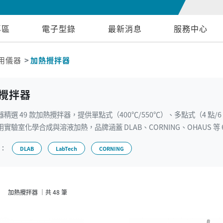
專區
電子型錄
最新消息
服務中心
用儀器
加熱攪拌器
攪拌器
器精選 49 款加熱攪拌器，提供單點式（400℃/550℃）、多點式（4 
實驗室化學合成與溶液加熱，品牌涵蓋 DLAB、CORNING、OHAUS 等 
牌：
DLAB
LabTech
CORNING
加熱攪拌器 ｜共 48 筆