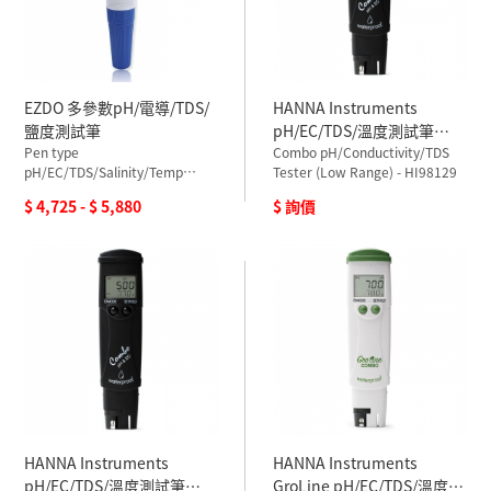
EZDO 多參數pH/電導/TDS/
HANNA Instruments
鹽度測試筆
pH/EC/TDS/溫度測試筆
Pen type
HI98129
Combo pH/Conductivity/TDS
pH/EC/TDS/Salinity/Temp
Tester (Low Range) - HI98129
Meter
$ 4,725 - $ 5,880
$ 詢價
HANNA Instruments
HANNA Instruments
pH/EC/TDS/溫度測試筆
GroLine pH/EC/TDS/溫度測