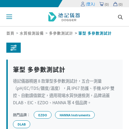
(登入)
(
0
)
(
0
)
首頁
水質檢測設備
多參數測試計
筆型 多參數測試計
筆型 多參數測試計
德記儀器精選 8 款筆型多參數測試計，五合一測量
（pH/EC/TDS/鹽度/溫度），具 IP67 防護、手機 APP 雙
控、自動讀值鎖定，適用現場水質快速檢測，品牌涵蓋
DLAB、EIC、EZDO、HANNA 等 4 個品牌。
熱門品牌：
EZDO
HANNA Instruments
DLAB