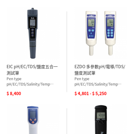
EIC pH/EC/TDS/鹽度五合一
EZDO 多參數pH/電導/TDS/
測試筆
鹽度測試筆
Pen type
Pen type
pH/EC/TDS/Salinity/Temp
pH/EC/TDS/Salinity/Temp
Meter
Meter
$ 8,400
$ 4,801 - $ 5,250