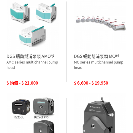
DGS 蠕動幫浦泵頭 AMC型
DGS 蠕動幫浦泵頭 MC型
AMC series multichannel pump
MC series multichannel pump
head
head
$ 詢價 - $ 21,000
$ 6,600 - $ 19,950