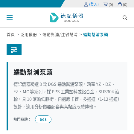
(登入)
(
0
)
(
0
)
首頁
泛用儀器
蠕動幫浦/注射幫浦
蠕動幫浦泵頭
蠕動幫浦泵頭
德記儀器精選 8 款 DGS 蠕動幫浦泵頭，涵蓋 YZ、DZ、
EZ、MC 等系列。採 PPS 工業塑料或鋁合金、SUS304 滾
輪，具 10 滾輪低脈衝、自適應卡管、多通道（1-12 通道）
設計，適用分析儀器配套與高黏度液體傳輸。
熱門品牌：
DGS