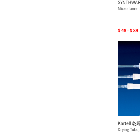
SYNTHWA
Micro funnel
$ 48 - $ 89
Kartell 乾
Drying Tube