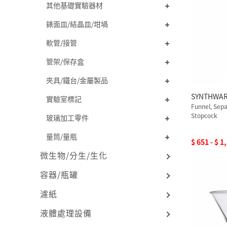
其他基礎實驗器材
錶面皿/結晶皿/坩堝
軟管/接管
管架/保存盒
夾具/鐵台/金屬製品
SYNTHWA
實驗室標記
Funnel, Sep
Stopcock
玻璃加工零件
量筒/量瓶
$ 651 - $ 1
微生物/分生/生化
容器/瓶罐
濾紙
液體處理設備