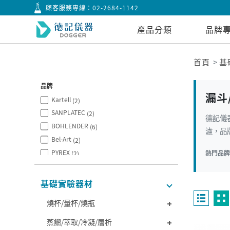
顧客服務專線：
02-2684-1142
產品分類
品牌
首頁
基
品牌
漏斗
Kartell
(2)
SANPLATEC
(2)
德記儀
BOHLENDER
(6)
濾，品牌
Bel-Art
(2)
PYREX
熱門品
(2)
台製
(2)
KIMBLE
(8)
基礎實驗器材
SYNTHWARE
(15)
燒杯/量杯/燒瓶
日製
(3)
經濟型
(4)
蒸餾/萃取/冷凝/層析