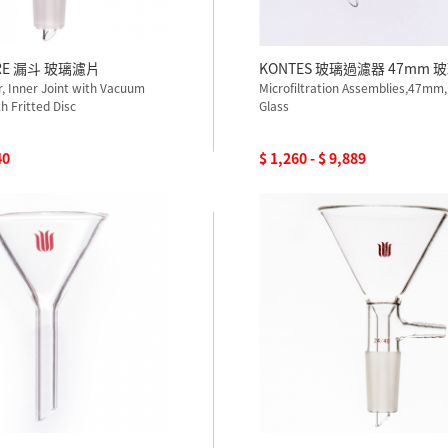
RE 漏斗 玻璃濾片
KONTES 玻璃過濾器 47mm 
er, Inner Joint with Vacuum
Microfiltration Assemblies,47mm,
h Fritted Disc
Glass
40
$ 1,260 - $ 9,889