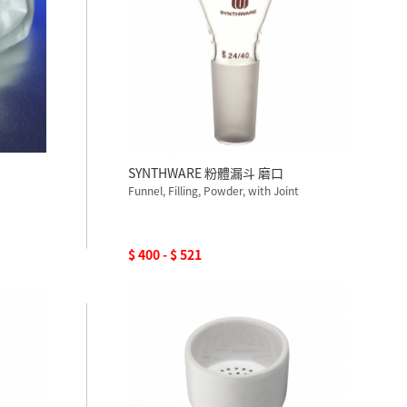
SYNTHWARE 粉體漏斗 磨口
Funnel, Filling, Powder, with Joint
$ 400 - $ 521