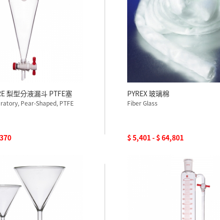
RE 梨型分液漏斗 PTFE塞
PYREX 玻璃棉
aratory, Pear-Shaped, PTFE
Fiber Glass
,370
$ 5,401 - $ 64,801