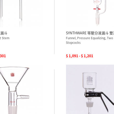
腳漏斗
SYNTHWARE 等壓分液漏斗 
rt Stem
Funnel, Pressure Equalizing, Two
Stopcocks
,301
$ 1,091 - $ 1,201