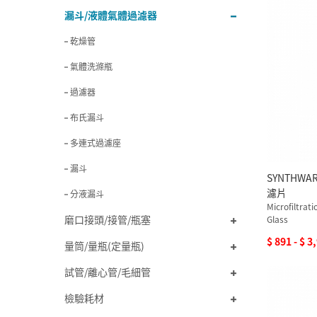
KONTES
(13)
漏斗/液體氣體過濾器
PALL
(1)
ROCKER
(5)
乾燥管
VITLAB
(3)
氣體洗滌瓶
ROBU
(3)
過濾器
布氏漏斗
多連式過濾座
漏斗
SYNTHW
濾片
分液漏斗
Microfiltrat
磨口接頭/接管/瓶塞
Glass
$ 891 - $ 3
量筒/量瓶(定量瓶)
試管/離心管/毛細管
檢驗耗材