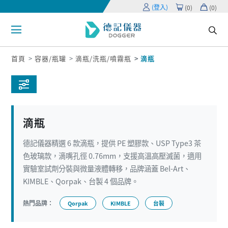
(登入)
(
0
)
(
0
)
首頁
容器/瓶罐
滴瓶/洗瓶/噴霧瓶
滴瓶
滴瓶
德記儀器精選 6 款滴瓶，提供 PE 塑膠款、USP Type3 茶
色玻璃款，滴嘴孔徑 0.76mm，支援高溫高壓滅菌，適用
實驗室試劑分裝與微量液體轉移，品牌涵蓋 Bel-Art、
KIMBLE、Qorpak、台製 4 個品牌。
熱門品牌：
Qorpak
KIMBLE
台製