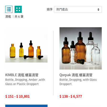
排序
滴瓶 ｜共 6 筆
KIMBLE 滴瓶 螺蓋滴管
Qorpak 滴瓶 螺蓋滴管
Bottle, Dropping, Amber ,with
Bottle, Dropping, with Glass
Glass or Plastic Droppert
Droppert
$ 151 - $ 10,801
$ 138 - $ 6,577