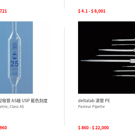
,721
$ 4.1 - $ 8,001
型吸管 AS級 USP 藍色刻度
deltalab 滴管 PE
etric, Class AS
Pasteur Pipette
,960
$ 860 - $ 22,000