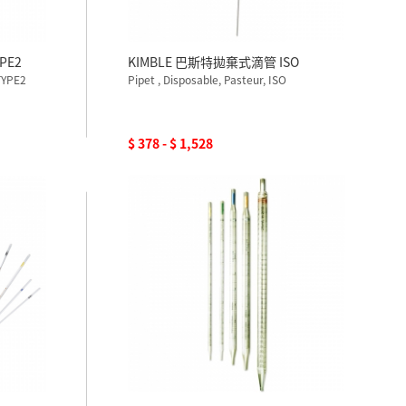
PE2
KIMBLE 巴斯特拋棄式滴管 ISO
 TYPE2
Pipet , Disposable, Pasteur, ISO
$ 378 - $ 1,528