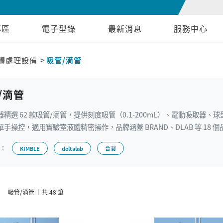
專區
電子型錄
最新消息
服務中心
體處理設備
吸管/滴管
/滴管
精選 62 款吸管/滴管，提供刻度吸管（0.1-200mL）、電動吸取器、球
手操控，適用實驗室液體精密操作，品牌涵蓋 BRAND、DLAB 等 18 個
牌：
KIMBLE
deltalab
台製
吸管/滴管 ｜共 48 筆