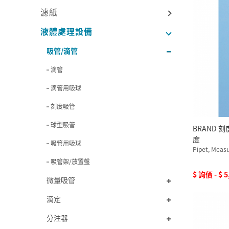
Kartell
(6)
濾紙
VITLAB
(3)
SUNTRINE
(1)
液體處理設備
Tarsons
(1)
吸管/滴管
BRAND
(9)
BOROSIL
(4)
滴管
NORMAX
(3)
滴管用吸球
DG Labo
(1)
刻度吸管
球型吸管
BRAND 刻
度
吸管用吸球
Pipet, Measu
吸管架/放置盤
$ 詢價 - $ 5
微量吸管
滴定
分注器