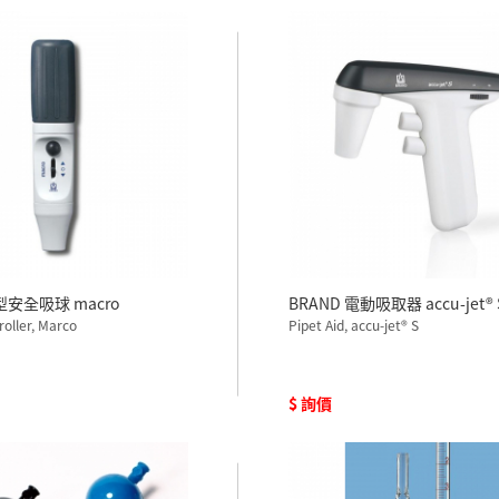
型安全吸球 macro
BRAND 電動吸取器 accu-jet® 
Pipette controller, Marco
Pipet Aid, accu-jet® S
$ 詢價