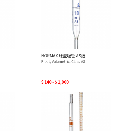
NORMAX 球型吸管 AS級
Pipet, Volumetric, Class AS
$ 140 - $ 1,900