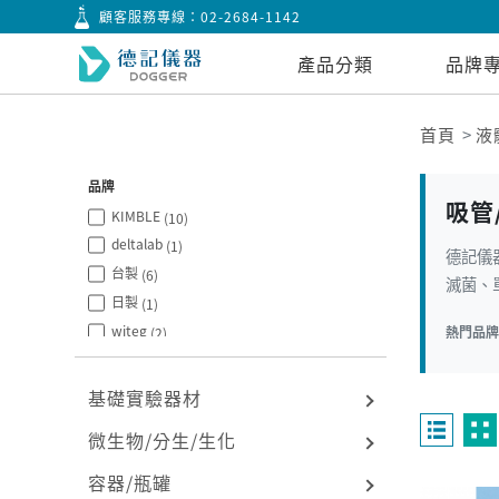
顧客服務專線：
02-2684-1142
產品分類
品牌
首頁
液
品牌
吸管
KIMBLE
(10)
deltalab
(1)
德記儀器
台製
(6)
滅菌、單
日製
(1)
witeg
熱門品
(2)
ISOLAB
(2)
經濟型
(2)
基礎實驗器材
fisher
(1)
微生物/分生/生化
DLAB
(3)
Heathrow
(3)
容器/瓶罐