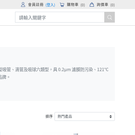
會員註冊
購物車
詢價車
(登入)
(
0
)
(
0
)
型吸管、滴管及吸球六類型，具 0.2µm 濾膜防污染、121°C
品牌。
排序