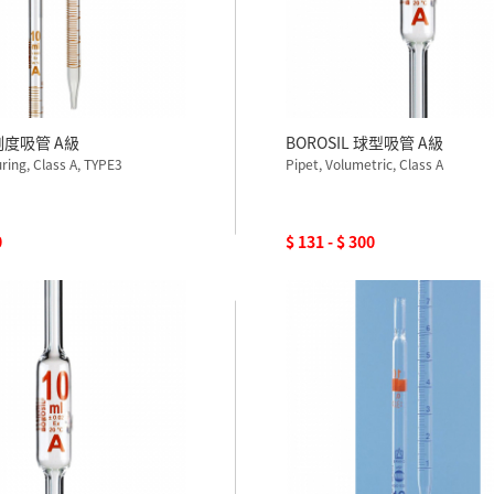
 刻度吸管 A級
BOROSIL 球型吸管 A級
ring, Class A, TYPE3
Pipet, Volumetric, Class A
0
$ 131 - $ 300