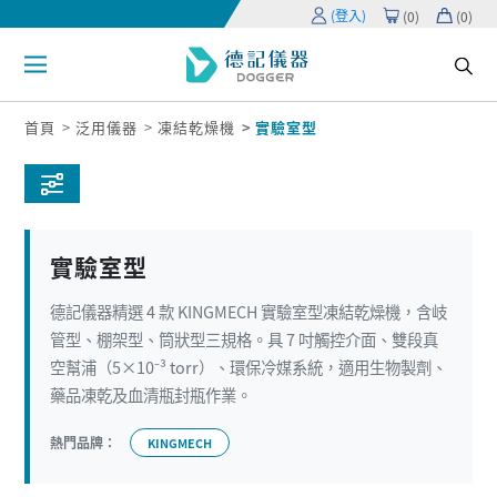
(登入)
(
0
)
(
0
)
首頁
泛用儀器
凍結乾燥機
實驗室型
實驗室型
德記儀器精選 4 款 KINGMECH 實驗室型凍結乾燥機，含岐
管型、棚架型、筒狀型三規格。具 7 吋觸控介面、雙段真
空幫浦（5×10⁻³ torr）、環保冷媒系統，適用生物製劑、
藥品凍乾及血清瓶封瓶作業。
熱門品牌：
KINGMECH