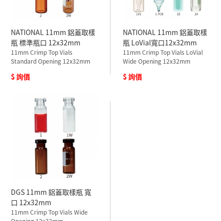
NATIONAL 11mm 鋁蓋取樣
NATIONAL 11mm 鋁蓋取樣
瓶 標準瓶口 12x32mm
瓶 LoVial寬口12x32mm
11mm Crimp Top Vials
11mm Crimp Top Vials LoVial
Standard Opening 12x32mm
Wide Opening 12x32mm
$ 詢價
$ 詢價
DGS 11mm 鋁蓋取樣瓶 寬
口 12x32mm
11mm Crimp Top Vials Wide
Opening 12x32mm