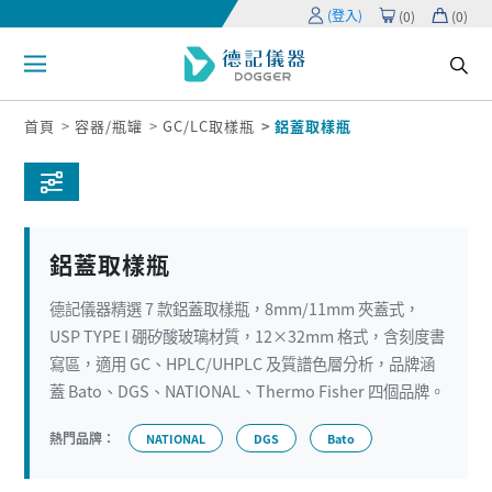
(登入)
(
0
)
(
0
)
首頁
容器/瓶罐
GC/LC取樣瓶
鋁蓋取樣瓶
鋁蓋取樣瓶
德記儀器精選 7 款鋁蓋取樣瓶，8mm/11mm 夾蓋式，
USP TYPE I 硼矽酸玻璃材質，12×32mm 格式，含刻度書
寫區，適用 GC、HPLC/UHPLC 及質譜色層分析，品牌涵
蓋 Bato、DGS、NATIONAL、Thermo Fisher 四個品牌。
熱門品牌：
NATIONAL
DGS
Bato