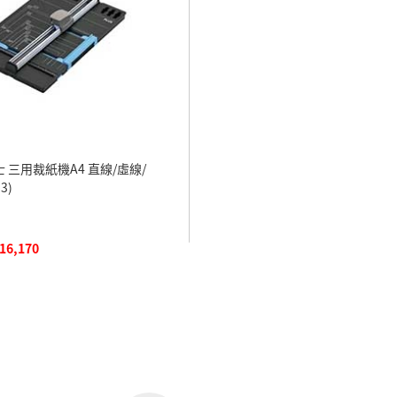
士 三用裁紙機A4 直線/虛線/
3)
 16,170