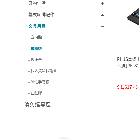
寵物生活
義式咖啡配件
文具用品
立可貼
裁紙機
PLUS普樂
修正帶
折線(PK-81
個人資料保護章
磁性手寫板
$ 1,617 - $
口紅膠
湊免運專區