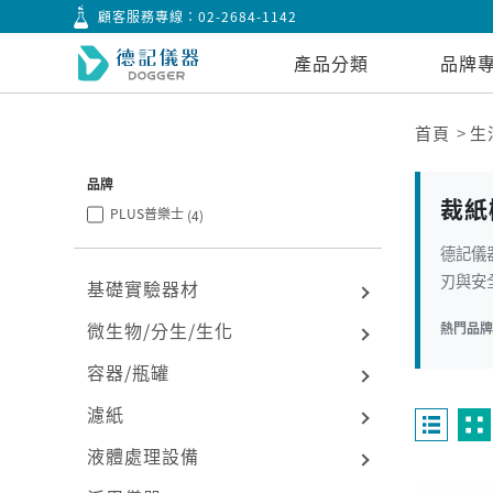
顧客服務專線：
02-2684-1142
產品分類
品牌
首頁
生
品牌
裁紙
PLUS普樂士
(4)
德記儀器
刃與安
基礎實驗器材
微生物/分生/生化
熱門品
容器/瓶罐
濾紙
液體處理設備