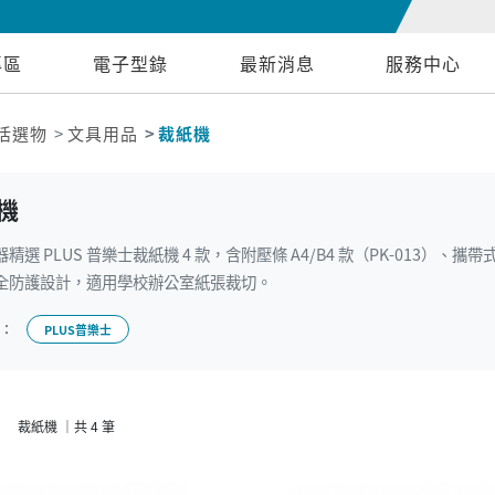
專區
電子型錄
最新消息
服務中心
活選物
文具用品
裁紙機
機
精選 PLUS 普樂士裁紙機 4 款，含附壓條 A4/B4 款（PK-013）、攜
全防護設計，適用學校辦公室紙張裁切。
牌：
PLUS普樂士
裁紙機 ｜共 4 筆