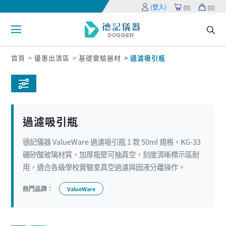
(登入)
(
0
)
(
0
)
首頁
優惠出清區
基礎實驗器材
過濾吸引瓶
過濾吸引瓶
德記儀器 ValueWare 過濾吸引瓶 1 款 50ml 規格，KG-33
硼矽酸玻璃材質，加厚瓶壁可抽真空，刻度清晰標示區耐
用，適合各級學校實驗室真空過濾與固液分離操作。
熱門品牌：
ValueWare