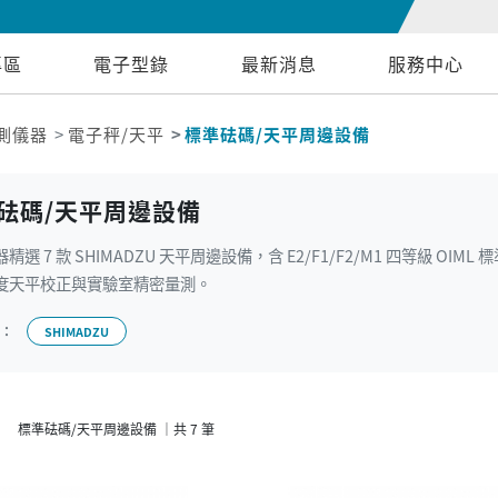
專區
電子型錄
最新消息
服務中心
測儀器
電子秤/天平
標準砝碼/天平周邊設備
砝碼/天平周邊設備
精選 7 款 SHIMADZU 天平周邊設備，含 E2/F1/F2/M1 四等級 
度天平校正與實驗室精密量測。
牌：
SHIMADZU
標準砝碼/天平周邊設備 ｜共 7 筆