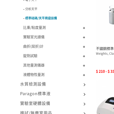
分析天平
標準砝碼/天平周邊設備
比重/粘度量測
實驗室光譜儀
曲折(屈折)計
不鏽鋼標準
Weights, Cl
錠劑試驗
其他量測儀器
$ 210 - $ 3
液體物性量測
水質檢測設備
Paragon標準液
實驗室硬體設備
擦拭/無塵室用品