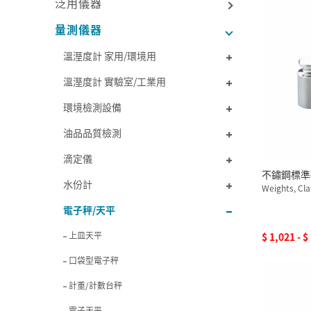
泛用儀器
量測儀器
溫溼度計 家用/環境用
溫溼度計 實驗室/工業用
環境檢測設備
油品品質檢測
滴定儀
不鏽鋼標準
水份計
Weights, Cla
電子秤/天平
上皿天平
$ 1,021 - 
口袋型電子秤
計重/計數台秤
電子天平