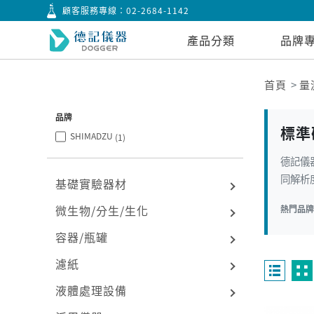
顧客服務專線：
02-2684-1142
產品分類
品牌
首頁
量
品牌
標準
SHIMADZU
(1)
德記儀器
同解析
基礎實驗器材
微生物/分生/生化
熱門品
容器/瓶罐
濾紙
液體處理設備