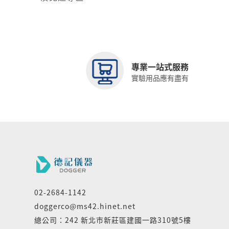
專業一站式服務
實驗用品應有盡有
02-2684-1142
doggerco@ms42.hinet.net
總公司：242 新北市新莊區建國一路310號5樓