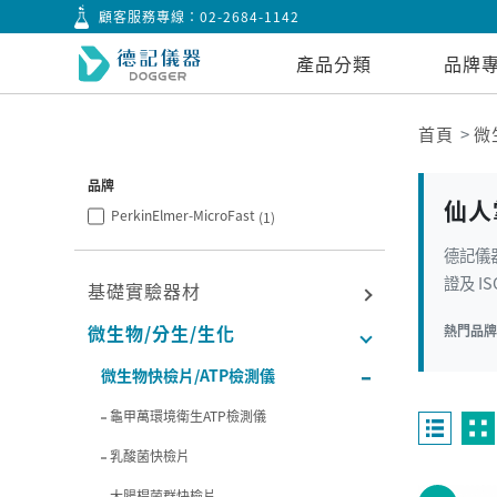
顧客服務專線：
02-2684-1142
產品分類
品牌
首頁
微
品牌
仙人
PerkinElmer-MicroFast
(1)
德記儀器
證及 I
基礎實驗器材
微生物/分生/生化
熱門品
微生物快檢片/ATP檢測儀
龜甲萬環境衛生ATP檢測儀
乳酸菌快檢片
大腸桿菌群快檢片