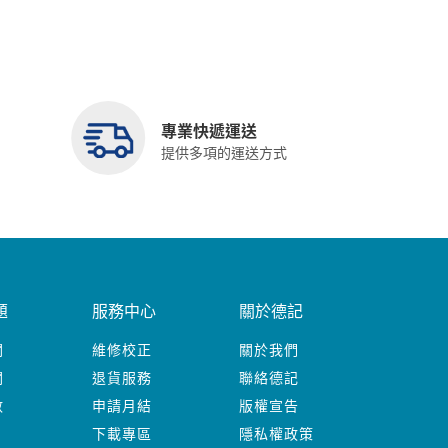
專業快遞運送
提供多項的運送方式
題
服務中心
關於德記
關
維修校正
關於我們
關
退貨服務
聯絡德記
數
申請月結
版權宣告
下載專區
隱私權政策