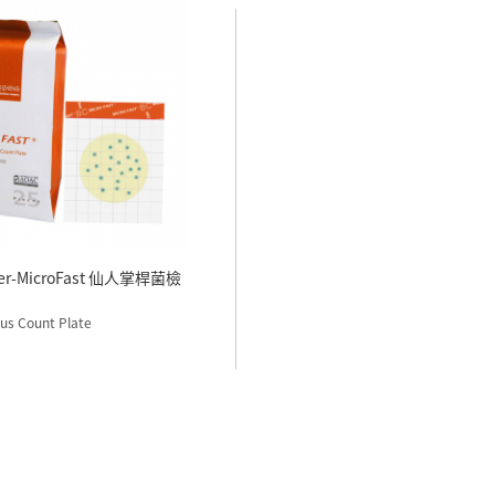
mer-MicroFast 仙人掌桿菌檢
eus Count Plate