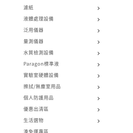
濾紙
液體處理設備
泛用儀器
量測儀器
水質檢測設備
Paragon標準液
實驗室硬體設備
擦拭/無塵室用品
個人防護用品
優惠出清區
生活選物
湊免運專區