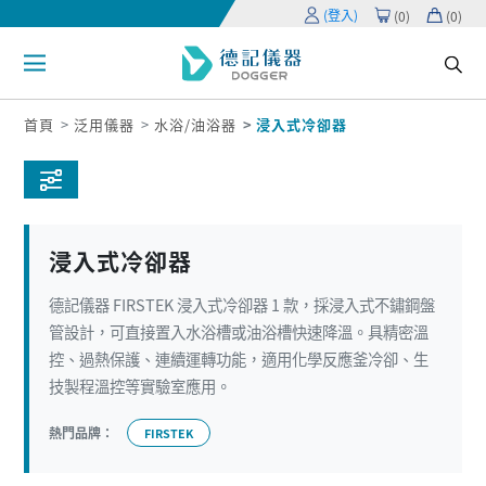
(登入)
(
0
)
(
0
)
首頁
泛用儀器
水浴/油浴器
浸入式冷卻器
浸入式冷卻器
德記儀器 FIRSTEK 浸入式冷卻器 1 款，採浸入式不鏽鋼盤
管設計，可直接置入水浴槽或油浴槽快速降溫。具精密溫
控、過熱保護、連續運轉功能，適用化學反應釜冷卻、生
技製程溫控等實驗室應用。
熱門品牌：
FIRSTEK