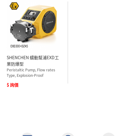
SHENCHEN 蠕動幫浦EXD工
業防爆型
Peristaltic Pump, Flow rates
Type, Explosion-Proof
$ 詢價