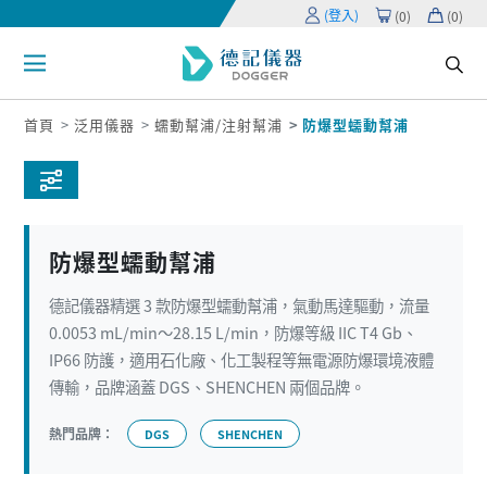
(登入)
(
0
)
(
0
)
首頁
泛用儀器
蠕動幫浦/注射幫浦
防爆型蠕動幫浦
防爆型蠕動幫浦
德記儀器精選 3 款防爆型蠕動幫浦，氣動馬達驅動，流量
0.0053 mL/min～28.15 L/min，防爆等級 IIC T4 Gb、
IP66 防護，適用石化廠、化工製程等無電源防爆環境液體
傳輸，品牌涵蓋 DGS、SHENCHEN 兩個品牌。
熱門品牌：
DGS
SHENCHEN