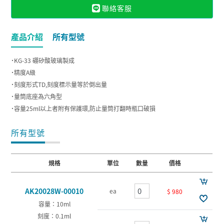
聯絡客服
產品介紹
所有型號
˙KG-33 硼矽酸玻璃製成
˙精度A級
˙刻度形式TD,刻度標示量等於倒出量
˙量筒底座為六角型
˙容量25ml以上者附有保護環,防止量筒打翻時瓶口破損
所有型號
規格
單位
數量
價格
AK20028W-00010
ea
$ 980
容量：10ml
刻度：0.1ml