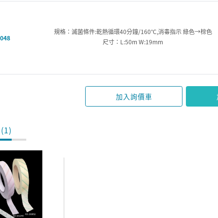
規格：滅菌條件:乾熱循環40分鐘/160°C,消毒指示 綠色→棕色
048
尺寸：L:50m W:19mm
加入詢價車
(1)