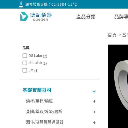
顧客服務專線：
02-2684-1142
產品分類
品牌
首頁
基
品牌
DG Labo
(2)
deltalab
(1)
3M
(1)
基礎實驗器材
燒杯/量杯/燒瓶
蒸餾/萃取/冷凝/層析
漏斗/液體氣體過濾器