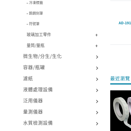
冷凍標籤
鎢鋼刻筆
AD-191
符號筆
玻璃加工零件
量筒/量瓶
微生物/分生/生化
容器/瓶罐
濾紙
最近瀏覽 
液體處理設備
泛用儀器
量測儀器
水質檢測設備