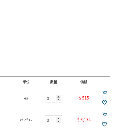
單位
數量
價格
$ 515
ea
$ 6,174
cs of 12