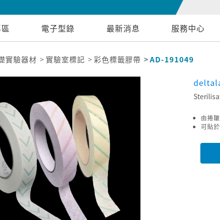
專區
電子型錄
最新消息
服務中心
礎實驗器材
實驗室標記
彩色標籤膠帶
AD-191049
delta
Sterilis
由捲皺紙
可貼於