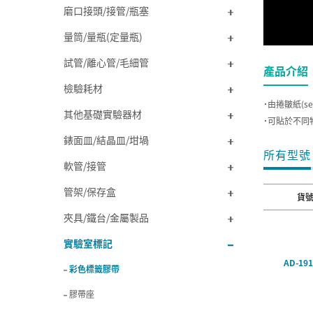
磨口接頭/接管/瓶塞
量筒/量瓶(定量瓶)
試管/離心管/毛細管
產品介紹
檢驗耗材
˙由捲皺紙(se
其他基礎實驗器材
˙可貼於不同
錶面皿/結晶皿/坩堝
所有型號
軟管/接管
管架/保存盒
貨
夾具/鐵台/金屬製品
實驗室標記
AD-191
彩色標籤膠帶
膠帶座