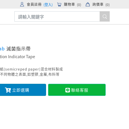
會員註冊
購物車
詢價車
(登入)
(
0
)
(
0
)
lab
滅菌指示帶
ation Indicator Tape
(semicreped paper)混合材料製成
不同物體之表面,如塑膠,金屬,布料等
立即選購
聯絡客服