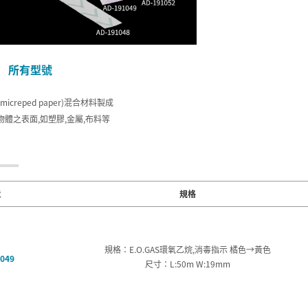
所有型號
micreped paper)混合材料製成
物體之表面,如塑膠,金屬,布料等
號
規格
規格：E.O.GAS環氧乙烷,消毒指示 橘色→黃色
049
尺寸：L:50m W:19mm