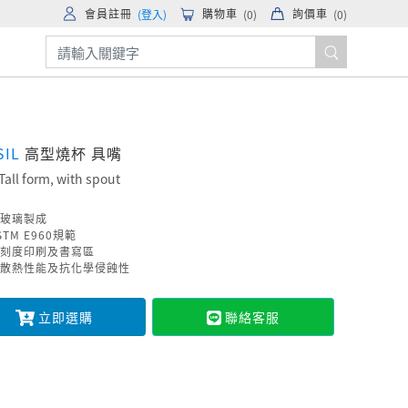
會員註冊
購物車
詢價車
(登入)
(
0
)
(
0
)
SIL
高型燒杯 具嘴
Tall form, with spout
玻璃製成
TM E960規範
刻度印刷及書寫區
散熱性能及抗化學侵蝕性
立即選購
聯絡客服