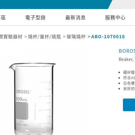
專區
電子型錄
最新消息
服務中心
礎實驗器材
燒杯/量杯/燒瓶
玻璃燒杯
ABO-1070016
BORO
Beaker, 
硼矽酸
符合AS
白色雙
良好的