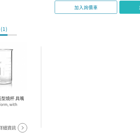
加入詢價車
(1)
OROSIL 高型燒杯 具嘴
 form, with
詳細資訊