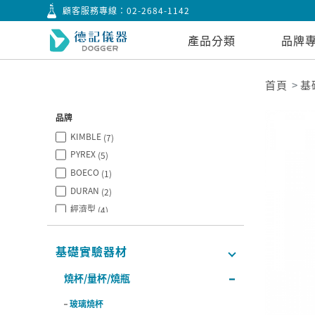
顧客服務專線：
02-2684-1142
產品分類
品牌
首頁
基
品牌
KIMBLE
(7)
PYREX
(5)
BOECO
(1)
DURAN
(2)
經濟型
(4)
SIMAX
(1)
SYNTHWARE
(2)
基礎實驗器材
BOROSIL
(4)
燒杯/量杯/燒瓶
CITOTEST
(2)
玻璃燒杯