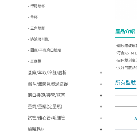
塑膠燒杯
量杯
三角燒瓶
產品介紹
過濾吸引瓶
˙硼矽酸玻璃
圓底/平底磨口燒瓶
˙符合ASTM 
˙白色雙刻度
反應槽
˙良好的散熱
蒸餾/萃取/冷凝/層析
所有型號
漏斗/液體氣體過濾器
磨口接頭/接管/瓶塞
量筒/量瓶(定量瓶)
試管/離心管/毛細管
A
檢驗耗材