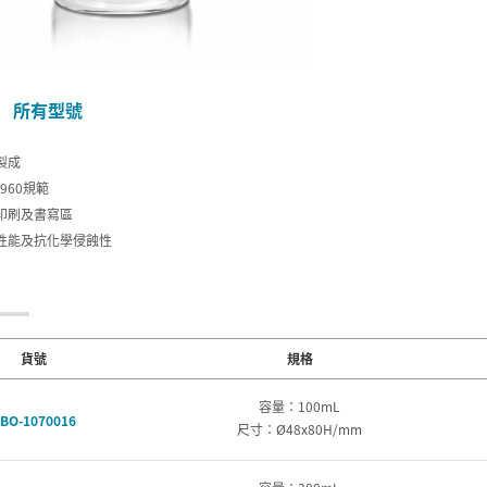
所有型號
製成
E960規範
印刷及書寫區
性能及抗化學侵蝕性
貨號
規格
容量：100mL
BO-1070016
尺寸：Ø48x80H/mm