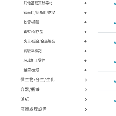
其他基礎實驗器材
A
錶面皿/結晶皿/坩堝
軟管/接管
A
管架/保存盒
夾具/鐵台/金屬製品
A
實驗室標記
玻璃加工零件
A
量筒/量瓶
微生物/分生/生化
A
容器/瓶罐
濾紙
A
液體處理設備