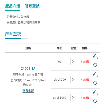
產品介紹
所有型號
˙防漏密封安全保證
˙需使用於鋁蓋封蓋與開蓋器
所有型號
規格
單位
數量
價格
ea
$ 詢價
C4008-1A
蓋子規格：8mm 銀色蓋
pk of 200
$ 詢價
墊片材質：Clear PTFE/Red
Rubber
查看全部
cs of 1000
$ 詢價