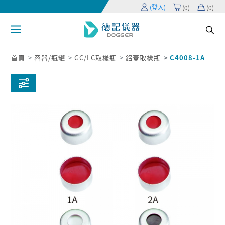
(登入)
(
0
)
(
0
)
首頁
容器/瓶罐
GC/LC取樣瓶
鋁蓋取樣瓶
C4008-1A