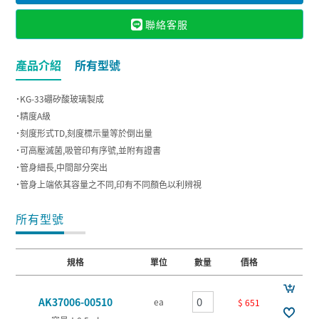
聯絡客服
產品介紹
所有型號
˙KG-33硼矽酸玻璃製成
˙精度A級
˙刻度形式TD,刻度標示量等於倒出量
˙可高壓滅菌,吸管印有序號,並附有證書
˙管身細長,中間部分突出
˙管身上端依其容量之不同,印有不同顏色以利辨視
所有型號
規格
單位
數量
價格
AK37006-00510
ea
$ 651