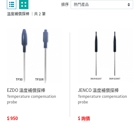
排序
溫度補償探棒 ｜共 2 筆
EZDO 溫度補償探棒
JENCO 溫度補償探棒
Temperature compensation
Temperature compensation
probe
probe
$ 950
$ 詢價