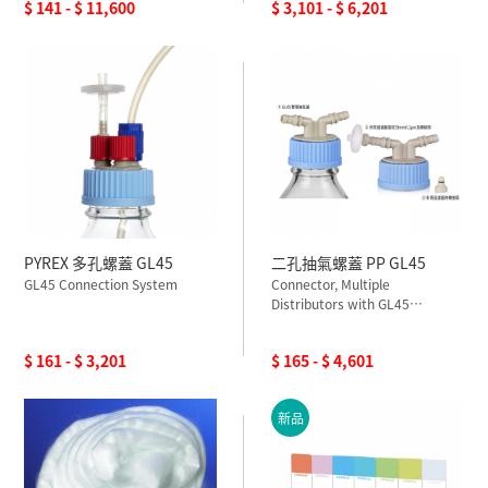
$ 141 - $ 11,600
$ 3,101 - $ 6,201
PYREX 多孔螺蓋 GL45
二孔抽氣螺蓋 PP GL45
GL45 Connection System
Connector, Multiple
Distributors with GL45
screwcap
$ 161 - $ 3,201
$ 165 - $ 4,601
新品