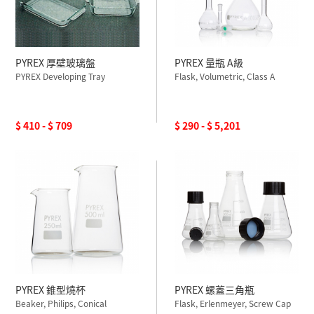
PYREX 厚壁玻璃盤
PYREX 量瓶 A級
PYREX Developing Tray
Flask, Volumetric, Class A
$ 410 - $ 709
$ 290 - $ 5,201
PYREX 錐型燒杯
PYREX 螺蓋三角瓶
Beaker, Philips, Conical
Flask, Erlenmeyer, Screw Cap