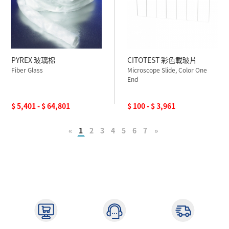
PYREX 玻璃棉
CITOTEST 彩色載玻片
Fiber Glass
Microscope Slide, Color One
End
$ 5,401 - $ 64,801
$ 100 - $ 3,961
«
1
2
3
4
5
6
7
»