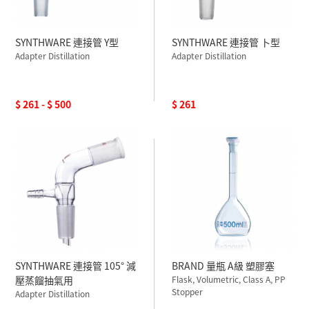
SYNTHWARE 連接管 Y型
SYNTHWARE 連接管 卜型
Adapter Distillation
Adapter Distillation
$ 261 - $ 500
$ 261
SYNTHWARE 連接管 105° 減
BRAND 量瓶 A級 塑膠塞
壓蒸餾抽氣用
Flask, Volumetric, Class A, PP
Stopper
Adapter Distillation