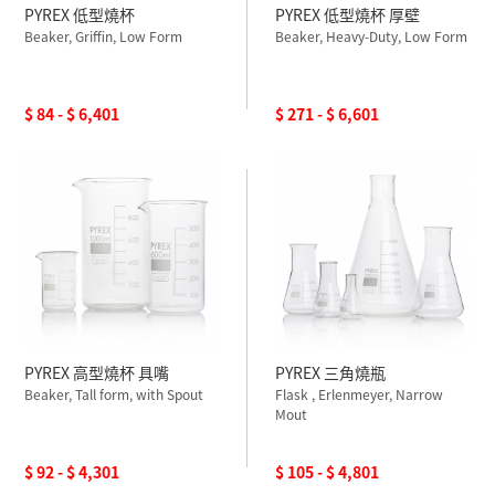
PYREX 低型燒杯
PYREX 低型燒杯 厚壁
Beaker, Griffin, Low Form
Beaker, Heavy-Duty, Low Form
$ 84 - $ 6,401
$ 271 - $ 6,601
PYREX 高型燒杯 具嘴
PYREX 三角燒瓶
Beaker, Tall form, with Spout
Flask , Erlenmeyer, Narrow
Mout
$ 92 - $ 4,301
$ 105 - $ 4,801