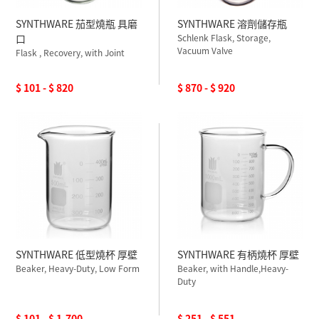
SYNTHWARE 茄型燒瓶 具磨
SYNTHWARE 溶劑儲存瓶
口
Schlenk Flask, Storage,
Vacuum Valve
Flask , Recovery, with Joint
$ 101 - $ 820
$ 870 - $ 920
SYNTHWARE 低型燒杯 厚壁
SYNTHWARE 有柄燒杯 厚壁
Beaker, Heavy-Duty, Low Form
Beaker, with Handle,Heavy-
Duty
$ 101 - $ 1,700
$ 251 - $ 551