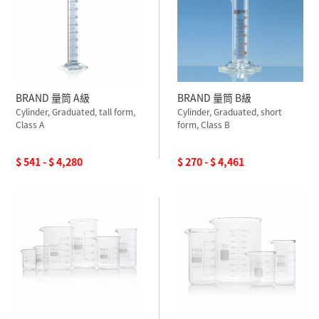
BRAND 量筒 A級
BRAND 量筒 B級
Cylinder, Graduated, tall form,
Cylinder, Graduated, short
Class A
form, Class B
$ 541 - $ 4,280
$ 270 - $ 4,461