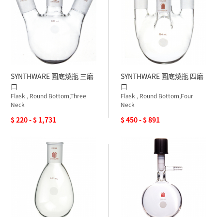
SYNTHWARE 圓底燒瓶 三磨
SYNTHWARE 圓底燒瓶 四磨
口
口
Flask , Round Bottom,Three
Flask , Round Bottom,Four
Neck
Neck
$ 220 - $ 1,731
$ 450 - $ 891