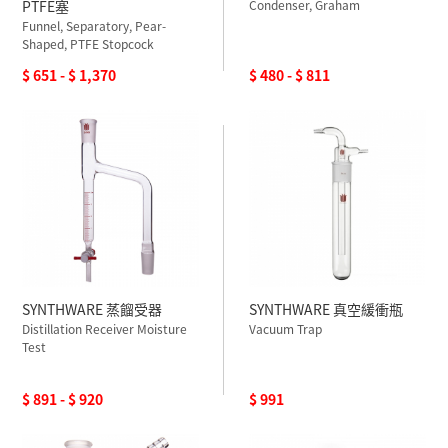
PTFE塞
Condenser, Graham
Funnel, Separatory, Pear-
Shaped, PTFE Stopcock
$ 651 - $ 1,370
$ 480 - $ 811
SYNTHWARE 蒸餾受器
SYNTHWARE 真空緩衝瓶
Distillation Receiver Moisture
Vacuum Trap
Test
$ 891 - $ 920
$ 991