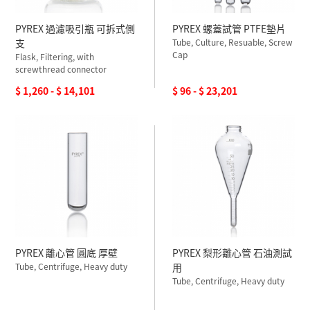
PYREX 過濾吸引瓶 可拆式側
PYREX 螺蓋試管 PTFE墊片
支
Tube, Culture, Resuable, Screw
Cap
Flask, Filtering, with
screwthread connector
$ 1,260 - $ 14,101
$ 96 - $ 23,201
PYREX 離心管 圓底 厚壁
PYREX 梨形離心管 石油測試
Tube, Centrifuge, Heavy duty
用
Tube, Centrifuge, Heavy duty