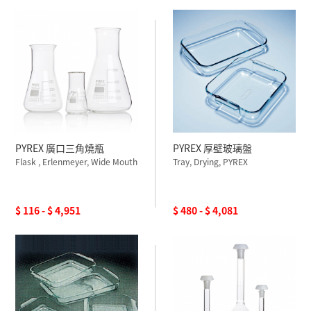
PYREX 廣口三角燒瓶
PYREX 厚壁玻璃盤
Flask , Erlenmeyer, Wide Mouth
Tray, Drying, PYREX
$ 116 - $ 4,951
$ 480 - $ 4,081