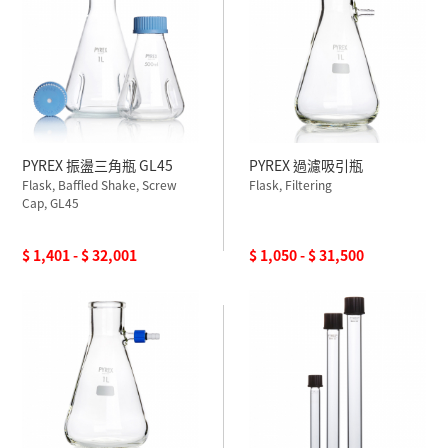
PYREX 振盪三角瓶 GL45
PYREX 過濾吸引瓶
Flask, Baffled Shake, Screw
Flask, Filtering
Cap, GL45
$ 1,401 - $ 32,001
$ 1,050 - $ 31,500