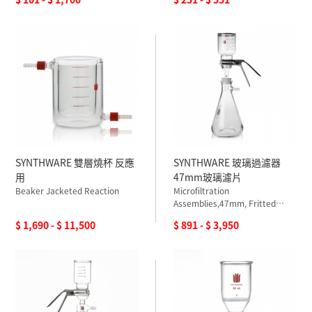
SYNTHWARE 雙層燒杯 反應
SYNTHWARE 玻璃過濾器
用
47mm玻璃濾片
Beaker Jacketed Reaction
Microfiltration
Assemblies,47mm, Fritted
Glass
$ 1,690 - $ 11,500
$ 891 - $ 3,950