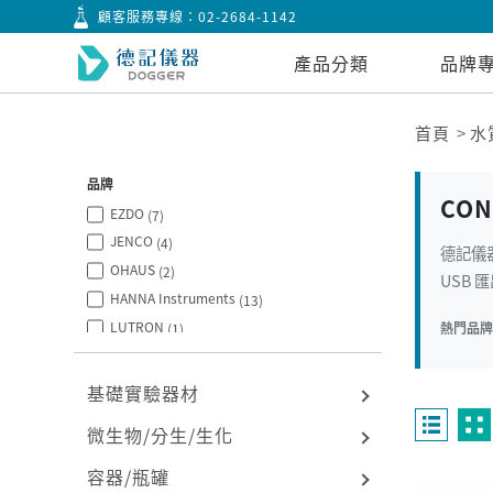
顧客服務專線：
02-2684-1142
產品分類
品牌
首頁
水
品牌
CO
EZDO
(7)
JENCO
(4)
德記儀
OHAUS
(2)
USB 
HANNA Instruments
(13)
LUTRON
熱門品
(1)
DLAB
(5)
EIC
(1)
基礎實驗器材
EDT dIrectION
(2)
微生物/分生/生化
容器/瓶罐