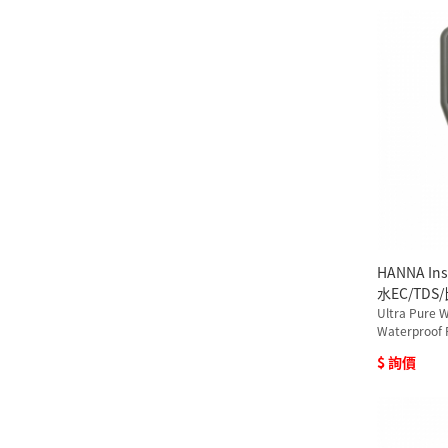
HANNA I
水EC/TD
HI98197
Ultra Pure W
Waterproof 
$ 詢價