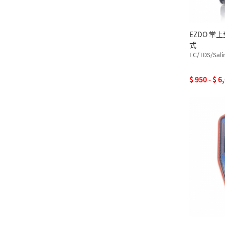
EZDO 掌
式
EC/TDS/Sali
$ 950 - $ 6