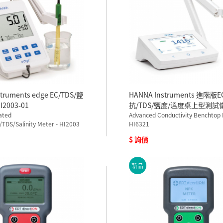
truments edge EC/TDS/鹽
HANNA Instruments 進階版E
2003-01
抗/TDS/鹽度/溫度桌上型測試
ated
HI6321-01
Advanced Conductivity Benchtop 
/TDS/Salinity Meter - HI2003
HI6321
$ 詢價
新品