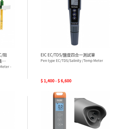
C/阻
EIC EC/TDS/鹽度四合一測試筆
儀
Pen type EC/TDS/Salinity /Temp Meter
Meter -
$ 1,400 - $ 6,600