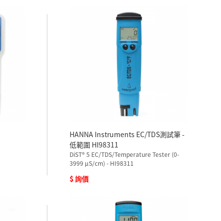
HANNA Instruments EC/TDS測試筆 -
低範圍 HI98311
DiST® 5 EC/TDS/Temperature Tester (0-
3999 µS/cm) - HI98311
$ 詢價