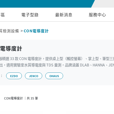
專區
電子型錄
最新消息
服務中心
質檢測設備
CON電導度計
N電導度計
器精選 33 款 CON 電導度計，提供桌上型（觸控螢幕）、掌上型、筆型三規
匯出，適用實驗室水質導電度與 TDS 量測，品牌涵蓋 DLAB、HANNA、JEN
牌：
EZDO
JENCO
OHAUS
CON電導度計 ｜共 35 筆