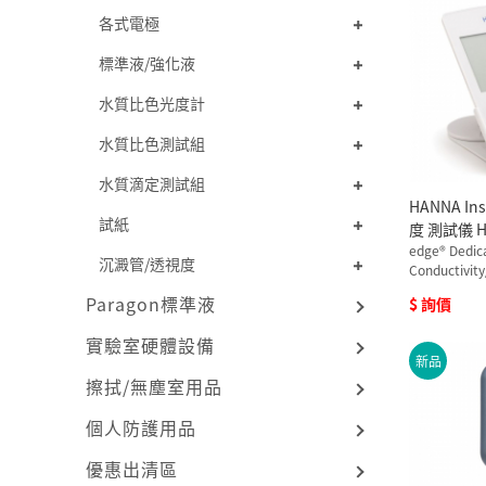
各式電極
標準液/強化液
水質比色光度計
水質比色測試組
水質滴定測試組
HANNA Ins
試紙
度 測試儀 HI
edge® Dedic
沉澱管/透視度
Conductivity
Paragon標準液
$ 詢價
實驗室硬體設備
新品
擦拭/無塵室用品
個人防護用品
優惠出清區