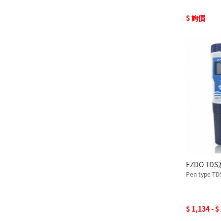
$ 詢價
EZDO TD
Pen type TD
$ 1,134 - $