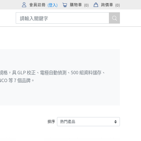
會員註冊
購物車
詢價車
(登入)
(
0
)
(
0
)
格，具 GLP 校正、電極自動偵測、500 組資料儲存、
CO 等 7 個品牌。
排序