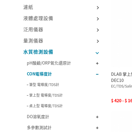
濾紙
液體處理設備
泛用儀器
量測儀器
水質檢測設備
pH酸鹼/ORP氧化還原計
CON電導度計
DLAB 掌
DEC10
筆型 電導度/TDS計
EC/TDS/Sali
掌上型 電導度/TDS計
$ 420 - $ 1
桌上型 電導度/TDS計
DO溶氧度計
多參數測試計