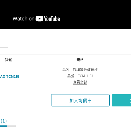
貨號
規格
品名：FUJI變色玻璃杯
品號：TCM-1-FJ
AO-TCM1FJ
查看全部
加入詢價車
(1)