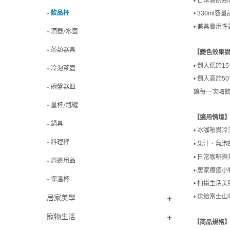
• 日本製耐
飲品杯
• 330ml
• 兼具實用
酒器/水壺
茶類器具
【變色效果
• 倒入低於
冷泡茶壺
• 倒入高於
碗盤器皿
讓每一次喝
量杯/瓶罐
【適用情境
鍋具
• 冰咖啡與
料理秤
• 果汁、氣
• 日常咖啡
周邊用品
• 居家療癒
保溫杯
• 拍攝生活
居家美學
• 送給富士
寵物生活
【商品規格