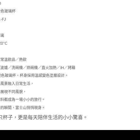
O
變色玻璃杯
-FJ
玻璃
0°C
／常溫飲品／熱飲
波爐／洗碗機／烘碗機／直火加熱／IH／烤箱
變色玻璃杯，杯身採用溫感變色塗層設計。
季風景融入日常生活，
化展現不同風貌，
飲料都成為一場小小的旅行。
中的瞬間，富士山悄悄現身。
只杯子，更是每天陪伴生活的小小驚喜。