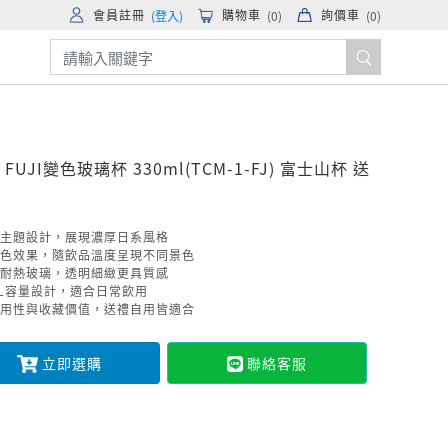
會員註冊
購物車
詢價車
(登入)
(
0
)
(
0
)
O
FUJI變色玻璃杯 330ml(TCM-1-FJ) 富士山杯 送
主題設計，展現濃厚日系風格
色效果，隨飲品溫度呈現不同景色
耐熱玻璃，透明細緻更具質感
mL容量設計，適合日常飲用
用性與收藏價值，送禮自用皆適合
立即選購
聯絡客服