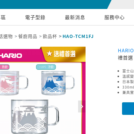
專區
電子型錄
最新消息
服務中心
活選物
餐廚用品
飲品杯
HAO-TCM1FJ
HARI
禮首選
富士山
溫感變
日本製
330
兼具實