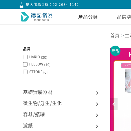
顧客服務專線：
02-2684-1142
產品分類
品牌
首頁
生
品牌
新品
HARIO
(30)
FELLOW
(10)
STTOKE
(6)
基礎實驗器材
微生物/分生/生化
容器/瓶罐
濾紙