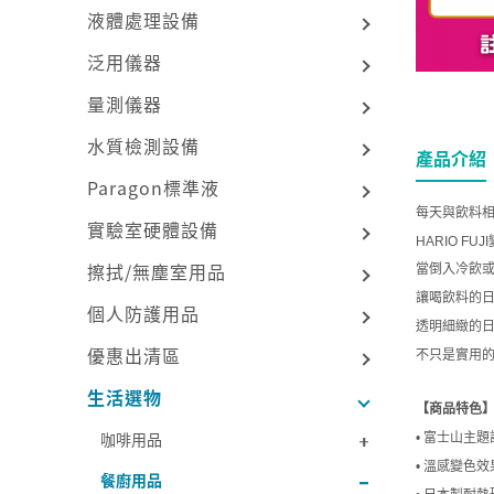
液體處理設備
泛用儀器
量測儀器
水質檢測設備
產品介紹
Paragon標準液
每天與飲料
實驗室硬體設備
HARIO FUJI
擦拭/無塵室用品
當倒入冷飲
讓喝飲料的
個人防護用品
透明細緻的
優惠出清區
不只是實用
生活選物
【商品特色
咖啡用品
• 富士山主
• 溫感變色
餐廚用品