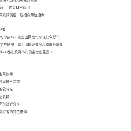
熱玻璃，透明細緻更具質感
容量設計，適合日常飲用
性與收藏價值，送禮自用皆適合
說明】
15°C冷飲時，富士山圖案會呈現藍色變化
50°C熱飲時，富士山圖案會呈現粉紅色變化
飲料，都能欣賞不同的富士山風景。
】
冷泡茶飲用
泡飲與夏日冷飲
與茶飲時光
小物收藏
美照與社群分享
山愛好者的特色禮物
】