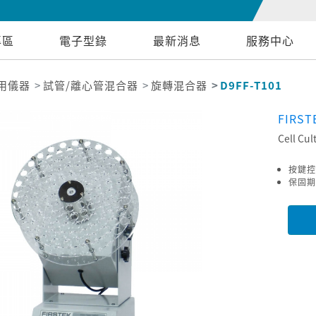
專區
電子型錄
最新消息
服務中心
用儀器
試管/離心管混合器
旋轉混合器
D9FF-T101
FIRST
Cell Cul
按鍵控
保固期