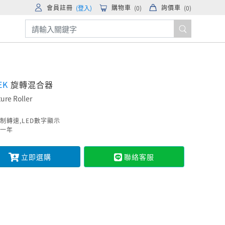
會員註冊
購物車
詢價車
(登入)
(
0
)
(
0
)
EK
旋轉混合器
ture Roller
制轉速,LED數字顯示
一年
立即選購
聯絡客服