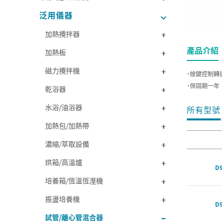
泛用儀器
加熱攪拌器
產品介紹
加熱板
磁力攪拌機
˙按鍵控制轉速
˙保固期一年
乾浴器
水浴/油浴器
所有型號
加熱包/加熱帶
濃縮/萃取設備
烘箱/高溫爐
D9
培養箱/恆溫恆溼機
振盪培養機
D9
試管/離心管混合器