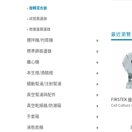
旋轉混合器
試管震盪器
微量盤震盪器
最近瀏覽 
攪拌機/均質機
標準篩振盪器
離心機
本生燈/酒精燈
蠕動幫浦/注射幫浦
真空幫浦與配件
FI
真空乾燥器/防潮箱
Cell Culture 
手套箱
液態氮桶