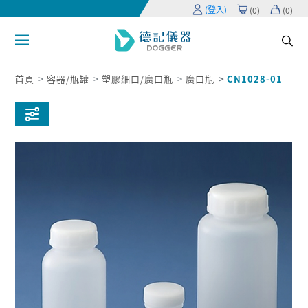
(登入)
(
0
)
(
0
)
首頁
容器/瓶罐
塑膠細口/廣口瓶
廣口瓶
CN1028-01