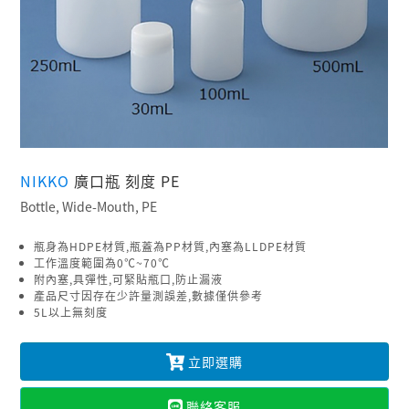
NIKKO
廣口瓶 刻度 PE
Bottle, Wide-Mouth, PE
瓶身為HDPE材質,瓶蓋為PP材質,內塞為LLDPE材質
工作溫度範圍為0℃~70℃
附內塞,具彈性,可緊貼瓶口,防止漏液
產品尺寸因存在少許量測誤差,數據僅供參考
5L以上無刻度
立即選購
聯絡客服