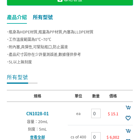
產品介紹
所有型號
˙瓶身為HDPE材質,瓶蓋為PP材質,內塞為LLDPE材質
˙工作溫度範圍為0℃~70℃
˙附內塞,具彈性,可緊貼瓶口,防止漏液
˙產品尺寸因存在少許量測誤差,數據僅供參考
˙5L以上無刻度
所有型號
規格
單位
數量
價格
CN1028-01
ea
$ 15.1
容量：20mL
刻度：5mL
cs of 400
$ 6,002
查看全部