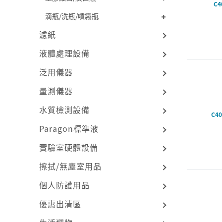
C4
滴瓶/洗瓶/噴霧瓶
濾紙
液體處理設備
泛用儀器
量測儀器
水質檢測設備
C40
Paragon標準液
實驗室硬體設備
擦拭/無塵室用品
個人防護用品
優惠出清區