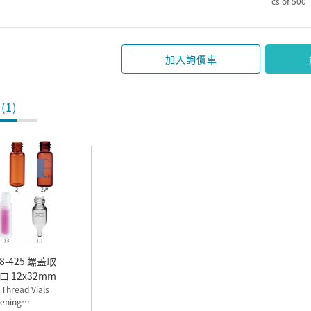
cs of 500
加入詢價車
(1)
 12x32mm
 Thread Vials
ening