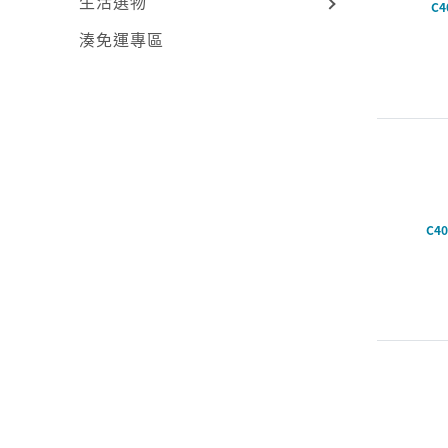
生活選物
C4
湊免運專區
C40