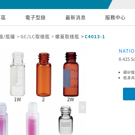
專區
電子型錄
最新消息
服務中心
器/瓶罐
GC/LC取樣瓶
螺蓋取樣瓶
C4013-1
NATI
8-425 S
硼矽酸
瓶身具