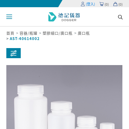
(登入)
(
0
)
(
0
)
首頁
容器/瓶罐
塑膠細口/廣口瓶
廣口瓶
AST-40614002