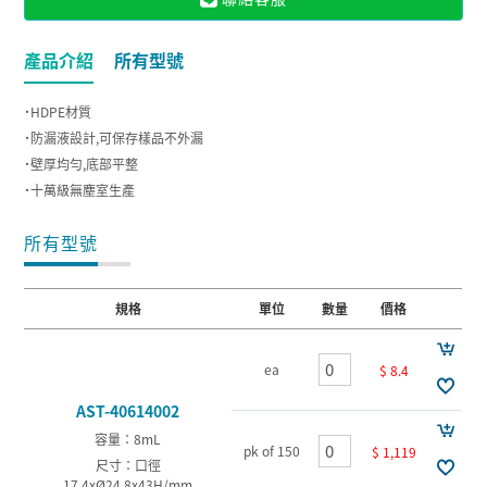
產品介紹
所有型號
˙HDPE材質
˙防漏液設計,可保存樣品不外漏
˙壁厚均勻,底部平整
˙十萬級無塵室生產
所有型號
規格
單位
數量
價格
ea
$ 8.4
AST-40614002
容量：8mL
pk of 150
$ 1,119
尺寸：口徑
17.4xØ24.8x43H/mm