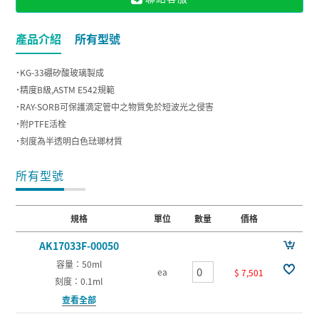
產品介紹
所有型號
˙KG-33硼矽酸玻璃製成
˙精度B級,ASTM E542規範
˙RAY-SORB可保護滴定管中之物質免於短波光之侵害
˙附PTFE活栓
˙刻度為半透明白色琺瑯材質
所有型號
規格
單位
數量
價格
AK17033F-00050
容量：50ml
ea
$ 7,501
刻度：0.1ml
查看全部