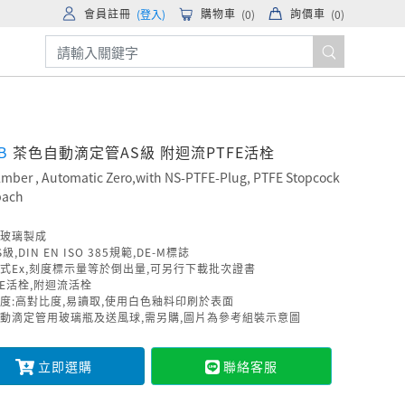
會員註冊
購物車
詢價車
(登入)
(
0
)
(
0
)
AB
茶色自動滴定管AS級 附迴流PTFE活栓
 Amber , Automatic Zero,with NS-PTFE-Plug, PTFE Stopcock
bach
玻璃製成
級,DIN EN ISO 385規範,DE-M標誌
式Ex,刻度標示量等於倒出量,可另行下載批次證書
FE活栓,附迴流活栓
度:高對比度,易讀取,使用白色釉料印刷於表面
動滴定管用玻璃瓶及送風球,需另購,圖片為參考組裝示意圖
立即選購
聯絡客服