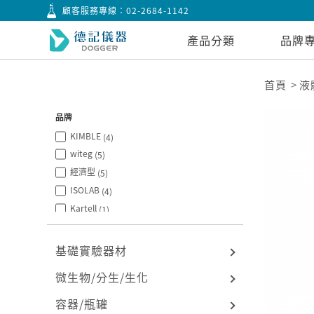
顧客服務專線：
02-2684-1142
產品分類
品牌
首頁
液
品牌
KIMBLE
(4)
witeg
(5)
經濟型
(5)
ISOLAB
(4)
Kartell
(1)
台製
(1)
Tarsons
(1)
基礎實驗器材
BRAND
(4)
微生物/分生/生化
BOROSIL
(2)
容器/瓶罐