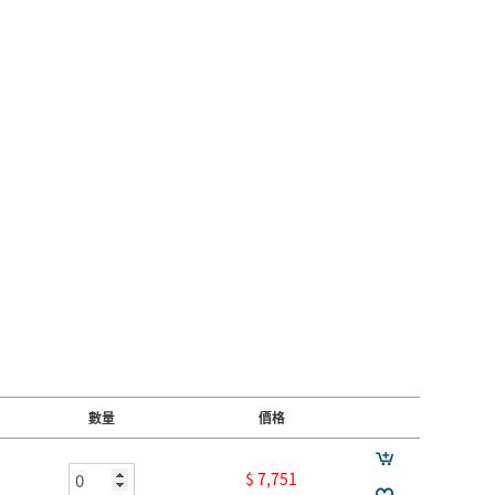
數量
價格
$ 7,751