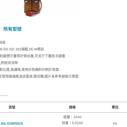
所有型號
製成
N EN ISO 385規範,DE-M標誌
x,刻度標示量等於倒出量,可另行下載批次證書
栓,附迴流活栓
高對比度,易讀取,使用白色釉料印刷於表面
定管用玻璃瓶及送風球,需另購,圖片為參考組裝示意圖
貨號
規格
單位
容量：10ml
刻度：0.02ml
ea
AIL-01905010