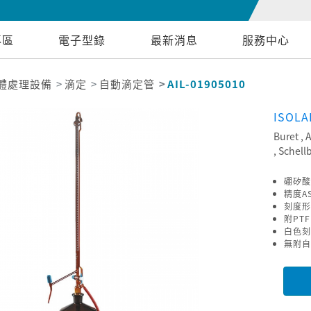
專區
電子型錄
最新消息
服務中心
體處理設備
滴定
自動滴定管
AIL-01905010
ISOL
Buret ,
, Schell
硼矽酸
精度AS
刻度形
附PT
白色刻
無附自