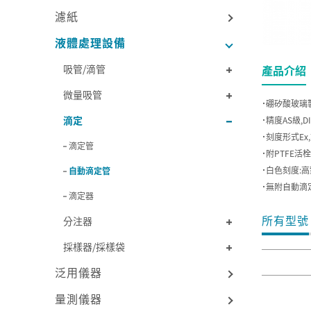
濾紙
液體處理設備
吸管/滴管
產品介紹
微量吸管
˙硼矽酸玻璃
滴定
˙精度AS級,DI
˙刻度形式E
滴定管
˙附PTFE活
˙白色刻度:
自動滴定管
˙無附自動滴
滴定器
所有型號
分注器
採樣器/採樣袋
泛用儀器
量測儀器