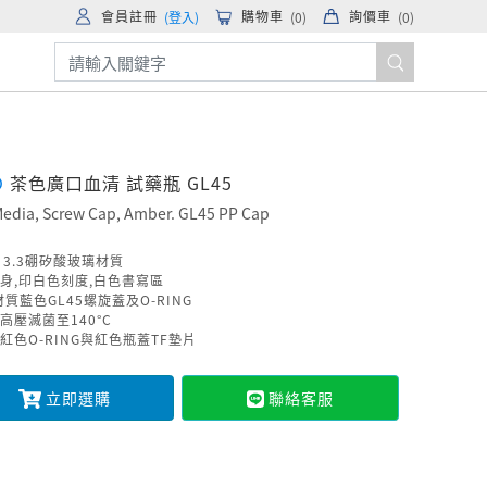
會員註冊
購物車
詢價車
(登入)
(
0
)
(
0
)
O
茶色廣口血清 試藥瓶 GL45
 Media, Screw Cap, Amber. GL45 PP Cap
O 3.3硼矽酸玻璃材質
身,印白色刻度,白色書寫區
材質藍色GL45螺旋蓋及O-RING
高壓滅菌至140°C
紅色O-RING與紅色瓶蓋TF墊片
立即選購
聯絡客服