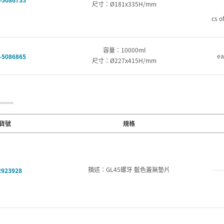
尺寸：Ø181x335H/mm
cs o
容量：10000ml
ea
-5086865
尺寸：Ø227x415H/mm
貨號
規格
描述：GL45螺牙 藍色蓋無墊片
2923928