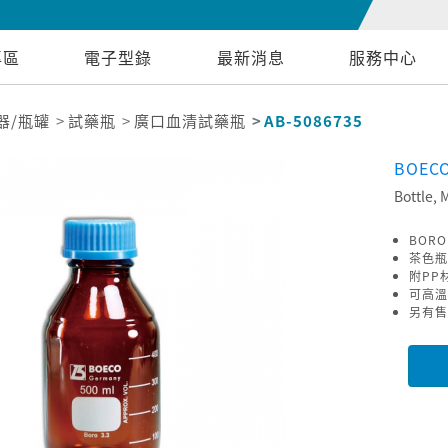
專區
電子型錄
最新消息
服務中心
器/瓶罐
試藥瓶
廣口血清試藥瓶
AB-5086735
BOEC
Bottle,
BOR
茶色瓶
附PP
可高溫
另有售