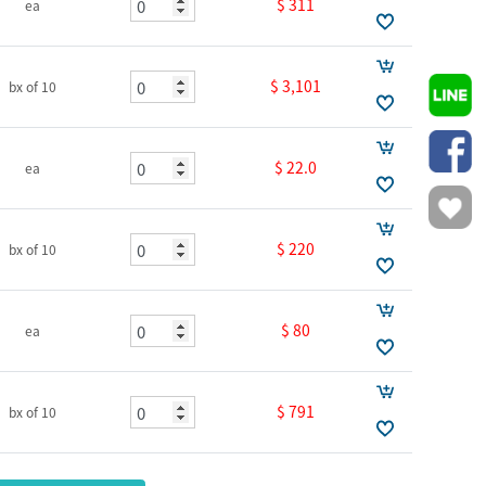
$ 311
ea
$ 3,101
bx of 10
$ 22.0
ea
$ 220
bx of 10
$ 80
ea
$ 791
bx of 10