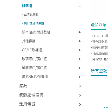
試藥瓶
血清試藥瓶
廣口血清試藥瓶
產品介紹
樣本瓶/閃爍計數瓶
˙BORO 3
其他容器
˙茶色瓶身,
˙附PP材質藍
GC/LC取樣瓶
˙可高溫高壓滅
玻璃細口/廣口瓶
˙另有售紅色O
塑膠細口/廣口瓶
所有型號
滴瓶/洗瓶/噴霧瓶
濾紙
液體處理設備
泛用儀器
AB