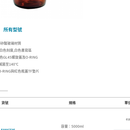
所有型號
.3硼矽酸玻璃材質
印白色刻度,白色書寫區
色GL45螺旋蓋及O-RING
菌至140°C
-RING與紅色瓶蓋TF墊片
貨號
規格
單
ea
容量：5000ml
-5086735