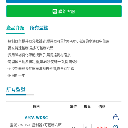
聯絡客服
產品介紹
所有型號
˙控制器與攪拌器分離設計,攪拌器可置於0~60℃液溫的水浴器中使用
˙獨立轉速控制,最多可控制六點
˙採用磁場變化帶動攪拌子,無馬達耗材磨損
˙可開啟自動反轉功能,每45秒反轉一次,間隔5秒
˙主控制器與攪拌器無法獨自使用,需各別定購
˙保固期一年
所有型號
規格
單位
數量
價格
A97A-WDSC
型號：WDS-C 控制器 (可控制六點)
ea