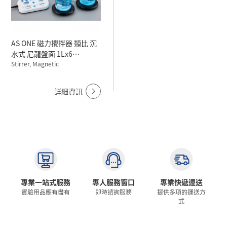
AS ONE 磁力攪拌器 類比 沉
水式 尼龍盤面 1Lx6
1500rpm WDS-C/WDS-S
Stirrer, Magnetic
100V
詳細資訊
專業一站式服務
專人服務窗口
專業快遞運送
實驗用品應有盡有
即時諮詢服務
提供多項的運送方
式