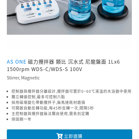
AS ONE
磁力攪拌器 類比 沉水式 尼龍盤面 1Lx6
1500rpm WDS-C/WDS-S 100V
Stirrer, Magnetic
控制器與攪拌器分離設計,攪拌器可置於0~60℃液溫的水浴器中使用
獨立轉速控制,最多可控制六點
採用磁場變化帶動攪拌子,無馬達耗材磨損
可開啟自動反轉功能,每45秒反轉一次,間隔5秒
主控制器與攪拌器無法獨自使用,需各別定購
保固期一年
立即選購