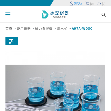
(登入)
(
0
)
(
0
)
首頁
泛用儀器
磁力攪拌機
沉水式
A97A-WDSC