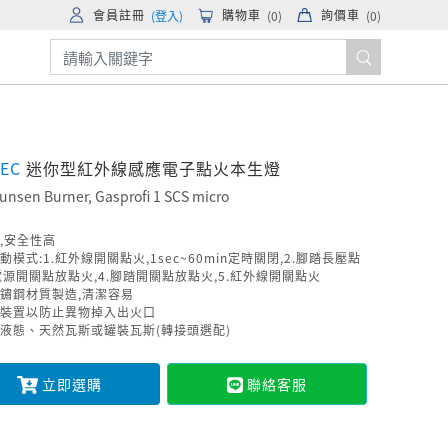
會員註冊
購物車
詢價車
(登入)
(
0
)
(
0
)
TEC
迷你型紅外線感應電子點火本生燈
unsen Burner, Gasprofi 1 SCS micro
,安全性高
動模式:1.紅外線開關點火,1sec~60min定時關閉,2.腳踏長壓點
.電源開關點放點火,4.腳踏開關點放點火,5.紅外線開關點火
鏽鋼材質製造,清潔容易
裝置以防止異物掉入出火口
液態、天然瓦斯或罐裝瓦斯(轉接頭選配)
立即選購
聯絡客服