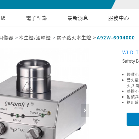
專區
電子型錄
最新消息
服務中心
用儀器
本生燈/酒精燈
電子點火本生燈
A92W-6004000
WLD-
Safety B
體積小
點火啟
火,3
整體不
附傾斜
適用於