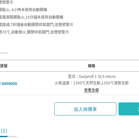
燈號警示
關點火, 4小時未使用自動關機
應或電源開關點火,10分鐘未使用自動關機
或熄滅,7秒鐘後自動關閉供氣閥門,並燈號警示
過70℃,自動熄火,關閉供氣閥門,並燈號警示
貨號
規格
型式：Gasprofi 1 SCS micro
火焰溫度：1300℃天然瓦斯,1350℃液態瓦斯
-6004000
查看全部
加入詢價車
(1)