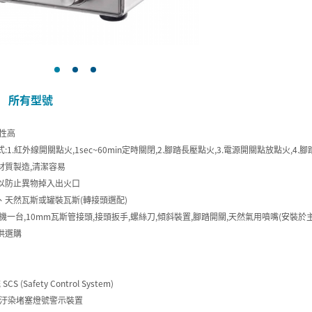
所有型號
全性高
:1.紅外線開關點火,1sec~60min定時關閉,2.腳踏長壓點火,3.電源開關點放點火,4
材質製造,清潔容易
以防止異物掉入出火口
、天然瓦斯或罐裝瓦斯(轉接頭選配)
主機一台,10mm瓦斯管接頭,接頭扳手,螺絲刀,傾斜裝置,腳踏開關,天然氣用噴嘴(安裝於
供選購
 (Safety Control System)
燒口汙染堵塞燈號警示裝置