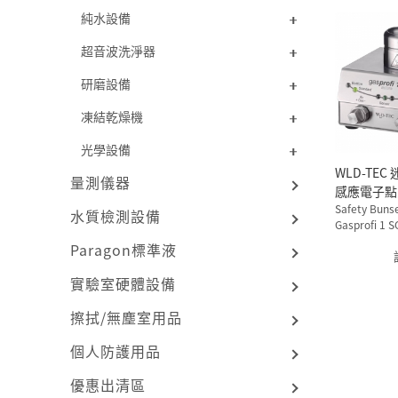
純水設備
超音波洗淨器
研磨設備
凍結乾燥機
光學設備
WLD-TEC 迷你型紅外線
量測儀器
感應電子點
Safety Buns
水質檢測設備
Gasprofi 1 S
Paragon標準液
實驗室硬體設備
擦拭/無塵室用品
個人防護用品
優惠出清區