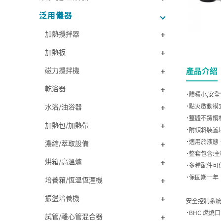
泛用儀器
加熱攪拌器
加熱板
產品介紹
磁力攪拌機
乾浴器
˙體積小,安
˙點火啟動模式
水浴/油浴器
˙整體不鏽鋼
加熱包/加熱帶
˙附傾斜裝置
˙適用於液態
濃縮/萃取設備
˙整套包含:
烘箱/高溫爐
˙多種配件可
˙保固期一年
培養箱/恆溫恆溼機
振盪培養機
安全控制系統 SCS
˙BHC 燃
試管/離心管混合器