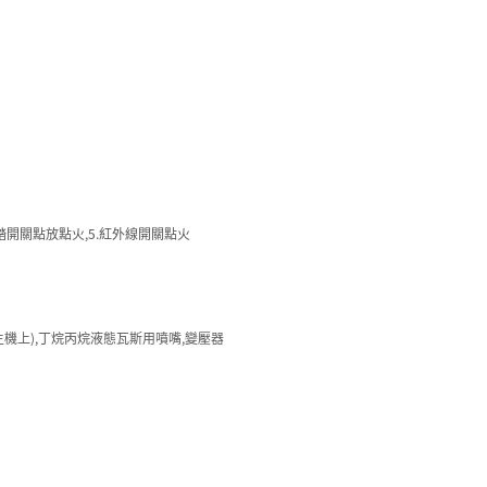
.腳踏開關點放點火,5.紅外線開關點火
主機上),丁烷丙烷液態瓦斯用噴嘴,變壓器