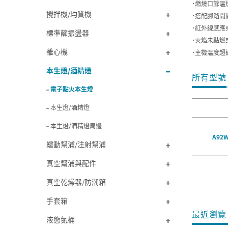
˙燃燒口餘溫
攪拌機/均質機
˙搭配腳踏開
˙紅外線感
標準篩振盪器
˙火焰未點燃
離心機
˙主機溫度超
本生燈/酒精燈
所有型號
電子點火本生燈
本生燈/酒精燈
本生燈/酒精燈周邊
A92W
蠕動幫浦/注射幫浦
真空幫浦與配件
真空乾燥器/防潮箱
手套箱
最近瀏覽 
液態氮桶