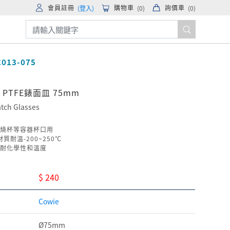
會員註冊
購物車
詢價車
(登入)
(
0
)
(
0
)
C013-075
E PTFE錶面皿 75mm
tch Glasses
燒杯等容器杯口用
材質耐溫-200~250℃
耐化學性和溫度
$ 240
Cowie
Ø75mm