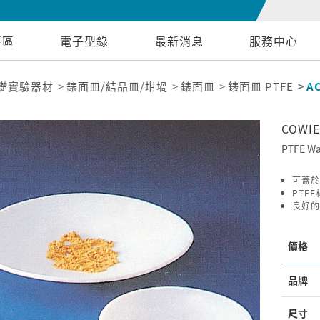
專區
電子型錄
最新消息
服務中心
礎實驗器材
錶面皿/結晶皿/坩堝
錶面皿
錶面皿 PTFE
A
COWI
PTFE Wa
可蓋於
PTFE
良好的
價格
品牌
尺寸