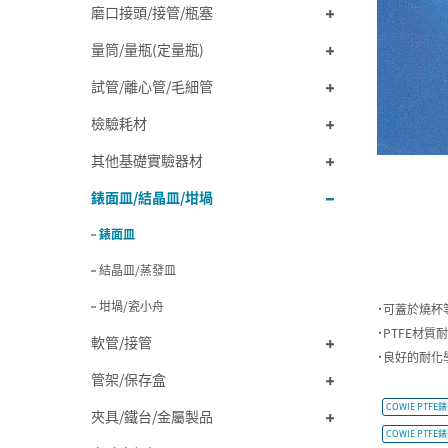
磨口接頭/接管/瓶塞
量筒/量瓶(定量瓶)
試管/離心管/毛細管
檢驗耗材
其他基礎實驗器材
錶面皿/結晶皿/坩堝
錶面皿
結晶皿/蒸發皿
坩堝/瓷小舟
˙可蓋於燒杯
˙PTFE材質耐
軟管/接管
˙良好的耐化
管架/保存盒
COWIE PTFE
夾具/鐵台/金屬製品
COWIE PTFE