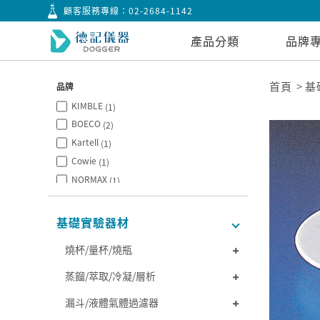
顧客服務專線：
02-2684-1142
產品分類
品牌
首頁
基
品牌
KIMBLE
(1)
BOECO
(2)
Kartell
(1)
Cowie
(1)
NORMAX
(1)
基礎實驗器材
燒杯/量杯/燒瓶
蒸餾/萃取/冷凝/層析
漏斗/液體氣體過濾器