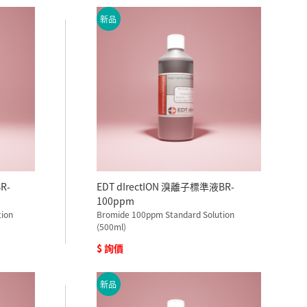
新品
R-
EDT dIrectION 溴離子標準液BR-
100ppm
tion
Bromide 100ppm Standard Solution
(500ml)
$ 詢價
新品