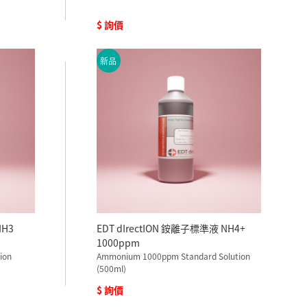
$ 詢價
新品
NH3
EDT dIrectION 銨離子標準液 NH4+
1000ppm
ion
Ammonium 1000ppm Standard Solution
(500ml)
$ 詢價