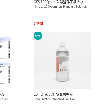
GFS 1000ppm 硝酸鹽離子標準液
d
Nitrate 1000ppm Ion Standard Solution
$ 詢價
新品
準液
EDT dIrectION 零氧標準液
lution
Zero Oxygen Standard Solution