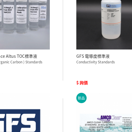
ence Altus TOC標準液
GFS 電導度標準液
rganic Carbon ) Standards
Conductivity Standards
$ 詢價
新品