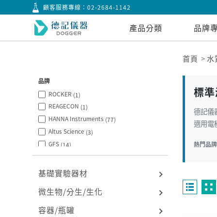
顧客服務專線：
02-2684-1142
產品分類
品牌
首頁
水
品牌
標準
ROCKER
(1)
REAGECON
(1)
德記儀器
HANNA Instruments
(77)
適用電極
Altus Science
(3)
GFS
熱門品
(14)
EDT dIrectION
(55)
基礎實驗器材
微生物/分生/生化
容器/瓶罐