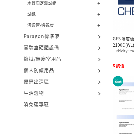
水質滴定測試組
試紙
沉澱管/透視度
Paragon標準液
GFS 濁度
2100Q(WL
實驗室硬體設備
Turbidity St
擦拭/無塵室用品
$ 詢價
個人防護用品
優惠出清區
新品
生活選物
湊免運專區