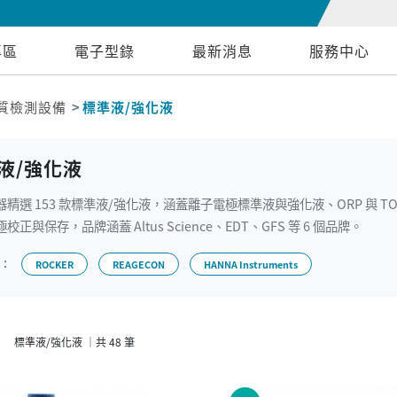
專區
電子型錄
最新消息
服務中心
質檢測設備
標準液/強化液
液/強化液
精選 153 款標準液/強化液，涵蓋離子電極標準液與強化液、ORP 與 TO
校正與保存，品牌涵蓋 Altus Science、EDT、GFS 等 6 個品牌。
牌：
ROCKER
REAGECON
HANNA Instruments
標準液/強化液 ｜共 48 筆