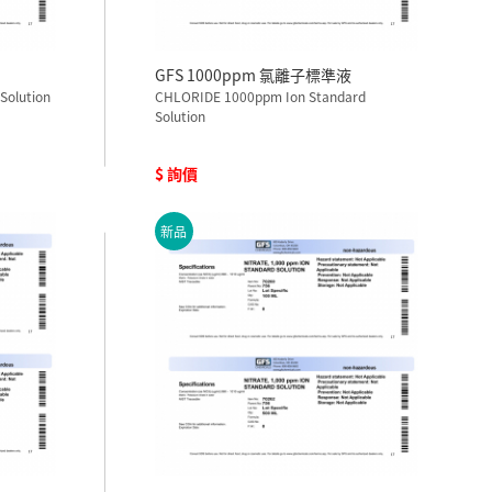
GFS 1000ppm 氯離子標準液
Solution
CHLORIDE 1000ppm Ion Standard
Solution
$ 詢價
新品