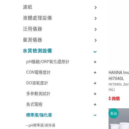
濾紙
液體處理設備
泛用儀器
量測儀器
水質檢測設備
pH酸鹼/ORP氧化還原計
CON電導度計
HANNA I
HI7040L
DO溶氧度計
HI7040L Zer
mL)
多參數測試計
$ 詢價
各式電極
新品
標準液/強化液
pH標準液/保存液