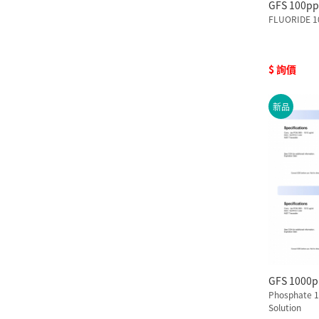
GFS 100
FLUORIDE 10
$ 詢價
新品
GFS 10
Phosphate 1
Solution