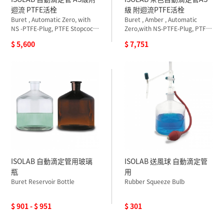
迴流 PTFE活栓
級 附迴流PTFE活栓
Buret , Automatic Zero, with
Buret , Amber , Automatic
NS -PTFE-Plug, PTFE Stopcock
Zero,with NS-PTFE-Plug, PTFE
,Schellbach
Stopcock , Schellbach
$ 5,600
$ 7,751
ISOLAB 自動滴定管用玻璃
ISOLAB 送風球 自動滴定管
瓶
用
Buret Reservoir Bottle
Rubber Squeeze Bulb
$ 901 - $ 951
$ 301