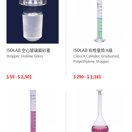
ISOLAB 空心玻璃磨砂塞
ISOLAB 有栓量筒 A級
Stopper, Hollow, Glass
Class A Cylinder, Graduated,
Polyethylene Stopper
$ 55 - $ 2,501
$ 290 - $ 2,181