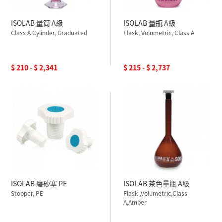
ISOLAB 量筒 A級
ISOLAB 量瓶 A級
Class A Cylinder, Graduated
Flask, Volumetric, Class A
$ 210 - $ 2,341
$ 215 - $ 2,737
ISOLAB 磨砂塞 PE
ISOLAB 茶色量瓶 A級
Stopper, PE
Flask ,Volumetric,Class
A,Amber