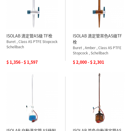
ISOLAB 滴定管AS級 TF栓
ISOLAB 滴定管茶色AS級TF
Buret , Class AS PTFE Stopcock
栓
Schellbach
Buret , Amber , Class AS PTFE
Stopcock , Schellbach
$ 1,356 - $ 1,597
$ 2,000 - $ 2,301
ISOLAB 自動滴定管 AS級附
ISOLAB 茶色自動滴定管AS