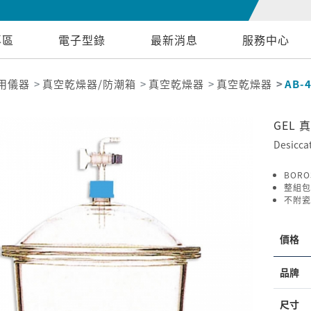
專區
電子型錄
最新消息
服務中心
用儀器
真空乾燥器/防潮箱
真空乾燥器
真空乾燥器
AB-
GEL 
Desicca
BOR
整組包
不附瓷
價格
品牌
尺寸