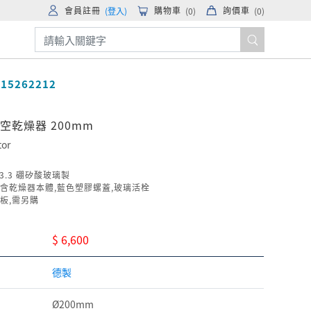
會員註冊
購物車
詢價車
(登入)
(
0
)
(
0
)
415262212
真空乾燥器 200mm
tor
O3.3 硼矽酸玻璃製
含乾燥器本體,藍色塑膠螺蓋,玻璃活栓
板,需另購
$ 6,600
德製
Ø200mm