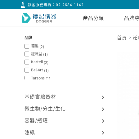
顧客服務專線：
02-2684-1142
產品分類
品牌
首頁
泛
品牌
德製
(2)
經濟型
(1)
Kartell
(2)
Bel-Art
(1)
Tarsons
(1)
AS ONE
(15)
基礎實驗器材
微生物/分生/生化
容器/瓶罐
濾紙