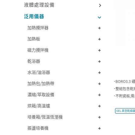
液體處理設備
泛用儀器
加熱攪拌器
加熱板
磁力攪拌機
乾浴器
水浴/油浴器
˙BORO3.3
加熱包/加熱帶
˙整組包含乾
濃縮/萃取設備
˙不附瓷板,
烘箱/高溫爐
GEL 真空乾燥器
培養箱/恆溫恆溼機
振盪培養機